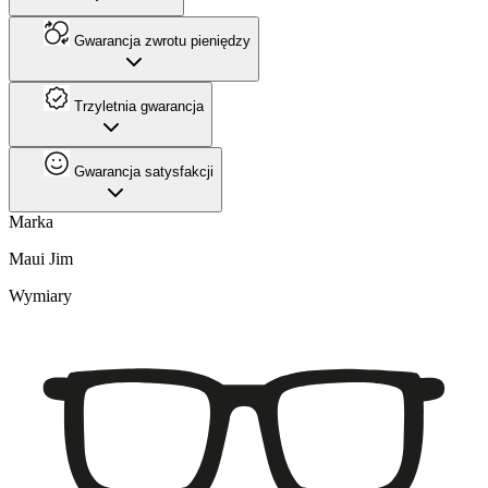
Gwarancja zwrotu pieniędzy
Trzyletnia gwarancja
Gwarancja satysfakcji
Marka
Maui Jim
Wymiary