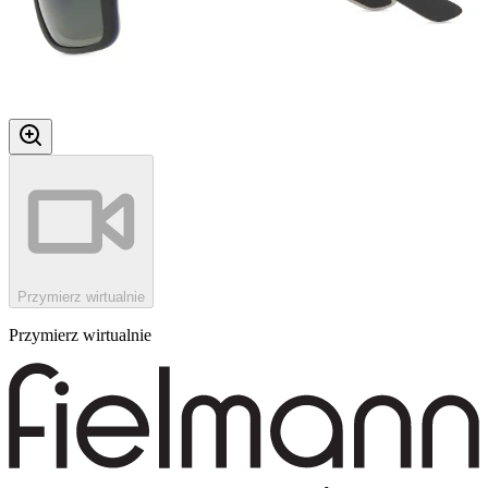
Przymierz wirtualnie
Przymierz wirtualnie