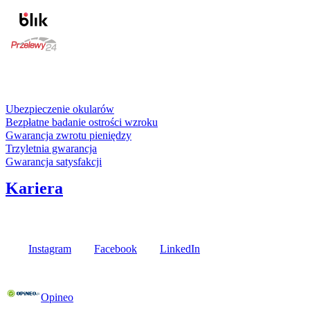
karta kredytowa
Usługi i gwarancje
Ubezpieczenie okularów
Bezpłatne badanie ostrości wzroku
Gwarancja zwrotu pieniędzy
Trzyletnia gwarancja
Gwarancja satysfakcji
Kariera
Media społecznościowe
Instagram
Facebook
LinkedIn
Poznaj opinie naszych klientów
Opineo