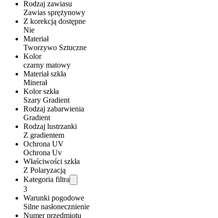
Rodzaj zawiasu
Zawias sprężynowy
Z korekcją dostępne
Nie
Materiał
Tworzywo Sztuczne
Kolor
czarny matowy
Materiał szkła
Minerał
Kolor szkła
Szary Gradient
Rodzaj zabarwienia
Gradient
Rodzaj lustrzanki
Z gradientem
Ochrona UV
Ochrona Uv
Właściwości szkła
Z Polaryzacją
Kategoria filtra
3
Warunki pogodowe
Silne nasłonecznienie
Numer przedmiotu