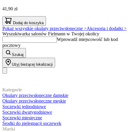
41,90 zł
Dodaj do koszyka
Pokaż wszystkie okulary przeciwsłoneczne >
Akcesoria i dodatki >
Wyszukiwarka salonów Fielmann w Twojej okolicy
Wprowadź miejscowość lub kod
pocztowy
Szukaj
Użyj bieżącej lokalizacji
Nasz asortyment
Kategorie
Okulary przeciwsłoneczne damskie
Okulary przeciwsłoneczne męskie
Soczewki jednodniowe
Soczewki dwutygodniowe
Soczewki miesięczne
Środki do pielęgnacji soczewek
Marki