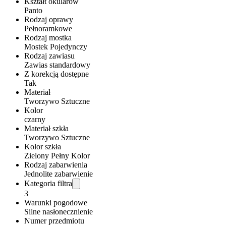
Kształt okularów
Panto
Rodzaj oprawy
Pełnoramkowe
Rodzaj mostka
Mostek Pojedynczy
Rodzaj zawiasu
Zawias standardowy
Z korekcją dostępne
Tak
Materiał
Tworzywo Sztuczne
Kolor
czarny
Materiał szkła
Tworzywo Sztuczne
Kolor szkła
Zielony Pełny Kolor
Rodzaj zabarwienia
Jednolite zabarwienie
Kategoria filtra
3
Warunki pogodowe
Silne nasłonecznienie
Numer przedmiotu