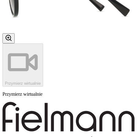
Przymierz wirtualnie
Przymierz wirtualnie