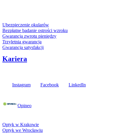
karta kredytowa
Usługi i gwarancje
Ubezpieczenie okularów
Bezpłatne badanie ostrości wzroku
Gwarancja zwrotu pieniędzy
Trzyletnia gwarancja
Gwarancja satysfakcji
Kariera
Media społecznościowe
Instagram
Facebook
LinkedIn
Poznaj opinie naszych klientów
Opineo
Fielmann w Twojej okolicy
Optyk w Krakowie
Optyk we Wrocławiu