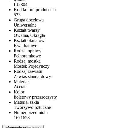
LJ2804
Kod koloru producenta
533
Grupa docelowa
Uniwersalne
Kształt twarzy
Owalna, Okrągła
Kształt okularów
Kwadratowe
Rodzaj oprawy
Pełnoramkowe
Rodzaj mostka
Mostek Pojedynczy
Rodzaj zawiasu
Zawias standardowy
Materiał
Acetat
Kolor
fioletowy przezroczysty
Materiał szkła
Tworzywo Sztuczne
Numer przedmiotu
1671658
Informacje producenta