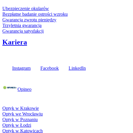
Usługi i gwarancje
Ubezpieczenie okularów
Bezpłatne badanie ostrości wzroku
Gwarancja zwrotu pieniędzy
Trzyletnia gwarancja
Gwarancja satysfakcji
Kariera
Media społecznościowe
Instagram
Facebook
LinkedIn
Poznaj opinie naszych klientów
Opineo
Fielmann w Twojej okolicy
Optyk w Krakowie
Optyk we Wrocławiu
Optyk w Poznaniu
Optyk w Łodzi
Optyk w Katowicach