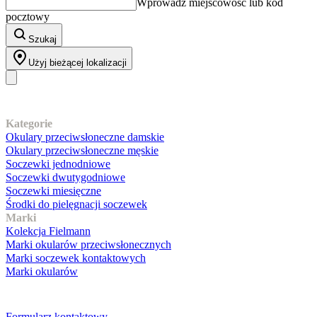
Wprowadź miejscowość lub kod
pocztowy
Szukaj
Użyj bieżącej lokalizacji
Nasz asortyment
Kategorie
Okulary przeciwsłoneczne damskie
Okulary przeciwsłoneczne męskie
Soczewki jednodniowe
Soczewki dwutygodniowe
Soczewki miesięczne
Środki do pielęgnacji soczewek
Marki
Kolekcja Fielmann
Marki okularów przeciwsłonecznych
Marki soczewek kontaktowych
Marki okularów
Obsługa klienta
Formularz kontaktowy