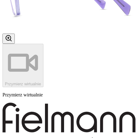
Przymierz wirtualnie
Przymierz wirtualnie