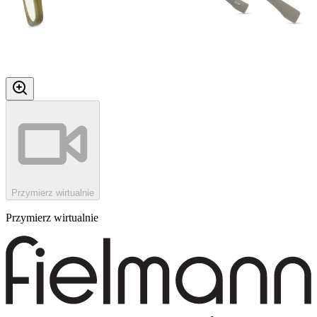
Przymierz wirtualnie
Przymierz wirtualnie