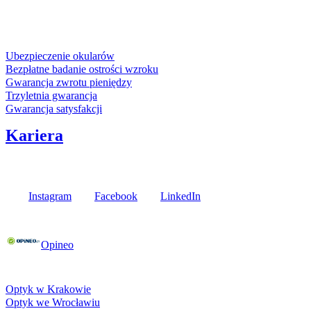
karta kredytowa
Usługi i gwarancje
Ubezpieczenie okularów
Bezpłatne badanie ostrości wzroku
Gwarancja zwrotu pieniędzy
Trzyletnia gwarancja
Gwarancja satysfakcji
Kariera
Media społecznościowe
Instagram
Facebook
LinkedIn
Poznaj opinie naszych klientów
Opineo
Fielmann w Twojej okolicy
Optyk w Krakowie
Optyk we Wrocławiu