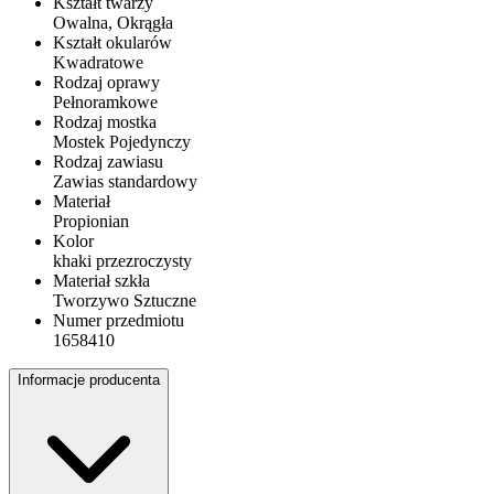
Kształt twarzy
Owalna, Okrągła
Kształt okularów
Kwadratowe
Rodzaj oprawy
Pełnoramkowe
Rodzaj mostka
Mostek Pojedynczy
Rodzaj zawiasu
Zawias standardowy
Materiał
Propionian
Kolor
khaki przezroczysty
Materiał szkła
Tworzywo Sztuczne
Numer przedmiotu
1658410
Informacje producenta