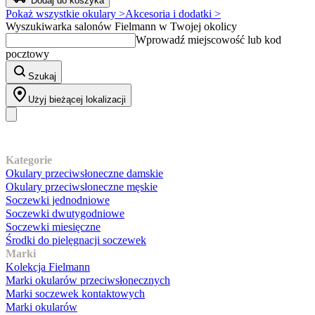
Dodaj do koszyka
Pokaż wszystkie okulary >
Akcesoria i dodatki >
Wyszukiwarka salonów Fielmann w Twojej okolicy
Wprowadź miejscowość lub kod
pocztowy
Szukaj
Użyj bieżącej lokalizacji
Nasz asortyment
Kategorie
Okulary przeciwsłoneczne damskie
Okulary przeciwsłoneczne męskie
Soczewki jednodniowe
Soczewki dwutygodniowe
Soczewki miesięczne
Środki do pielęgnacji soczewek
Marki
Kolekcja Fielmann
Marki okularów przeciwsłonecznych
Marki soczewek kontaktowych
Marki okularów