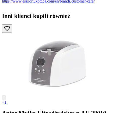
https://www.essilorluxottica.com/en/brands/customer-care/
Inni klienci kupili również
+1
Autec
Myjka Ultradźwiękowa AU 28010