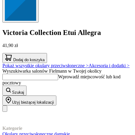
Victoria Collection
Etui Allegra
41,90 zł
Dodaj do koszyka
Pokaż wszystkie okulary przeciwsłoneczne >
Akcesoria i dodatki >
Wyszukiwarka salonów Fielmann w Twojej okolicy
Wprowadź miejscowość lub kod
pocztowy
Szukaj
Użyj bieżącej lokalizacji
Nasz asortyment
Kategorie
Okulary przeciwsłoneczne damskie