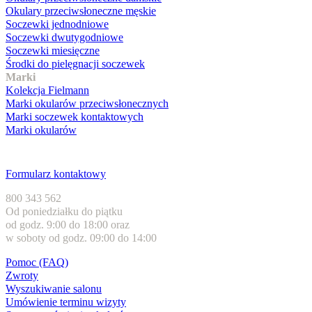
Okulary przeciwsłoneczne męskie
Soczewki jednodniowe
Soczewki dwutygodniowe
Soczewki miesięczne
Środki do pielęgnacji soczewek
Marki
Kolekcja Fielmann
Marki okularów przeciwsłonecznych
Marki soczewek kontaktowych
Marki okularów
Obsługa klienta
Formularz kontaktowy
800 343 562
Od poniedziałku do piątku
od godz. 9:00 do 18:00 oraz
w soboty od godz. 09:00 do 14:00
Pomoc (FAQ)
Zwroty
Wyszukiwanie salonu
Umówienie terminu wizyty