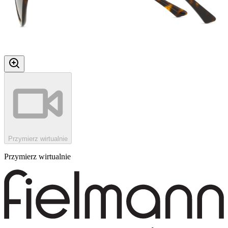
Przymierz wirtualnie
Przymierz wirtualnie