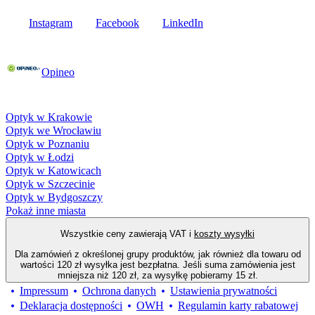
Instagram
Facebook
LinkedIn
Poznaj opinie naszych klientów
Opineo
Fielmann w Twojej okolicy
Optyk w Krakowie
Optyk we Wrocławiu
Optyk w Poznaniu
Optyk w Łodzi
Optyk w Katowicach
Optyk w Szczecinie
Optyk w Bydgoszczy
Pokaż inne miasta
Wszystkie ceny zawierają VAT i
koszty wysyłki
Dla zamówień z określonej grupy produktów, jak również dla towaru od
wartości 120 zł wysyłka jest bezpłatna. Jeśli suma zamówienia jest
mniejsza niż 120 zł, za wysyłkę pobieramy 15 zł.
Impressum
Ochrona danych
Ustawienia prywatności
Deklaracja dostępności
OWH
Regulamin karty rabatowej