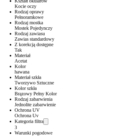
Kształt okularów
Kocie oczy
Rodzaj oprawy
Pełnoramkowe
Rodzaj mostka
Mostek Pojedynczy
Rodzaj zawiasu
Zawias standardowy
Z korekcją dostępne
Tak
Materiał
Acetat
Kolor
hawana
Materiał szkła
Tworzywo Sztuczne
Kolor szkła
Brązowy Pełny Kolor
Rodzaj zabarwienia
Jednolite zabarwienie
Ochrona UV
Ochrona Uv
Kategoria filtra
3
Warunki pogodowe