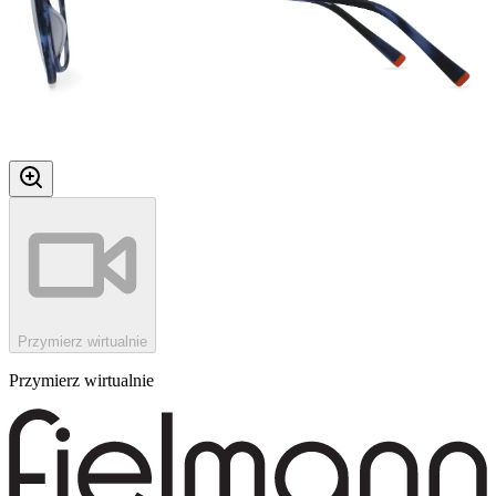
Przymierz wirtualnie
Przymierz wirtualnie