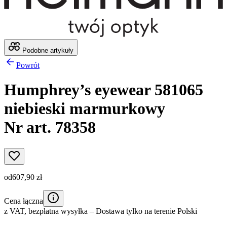
Podobne artykuły
Powrót
Humphrey’s eyewear 581065
niebieski marmurkowy
Nr art. 78358
od
607,90 zł
Cena łączna
z VAT,
bezpłatna wysyłka
– Dostawa tylko na terenie Polski