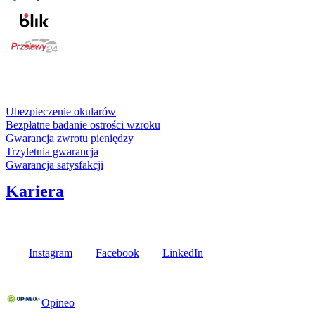
karta kredytowa
Usługi i gwarancje
Ubezpieczenie okularów
Bezpłatne badanie ostrości wzroku
Gwarancja zwrotu pieniędzy
Trzyletnia gwarancja
Gwarancja satysfakcji
Kariera
Media społecznościowe
Instagram
Facebook
LinkedIn
Poznaj opinie naszych klientów
Opineo