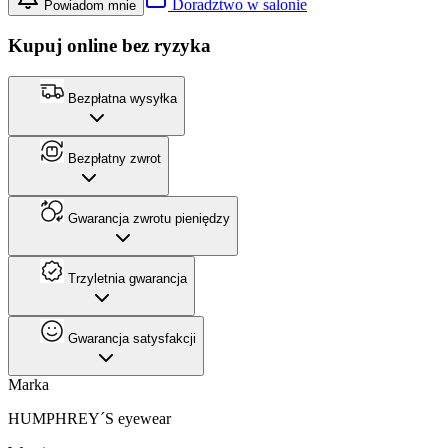
Doradztwo w salonie
Powiadom mnie
Kupuj online bez ryzyka
Bezpłatna wysyłka
Bezpłatny zwrot
Gwarancja zwrotu pieniędzy
Trzyletnia gwarancja
Gwarancja satysfakcji
Marka
HUMPHREY´S eyewear