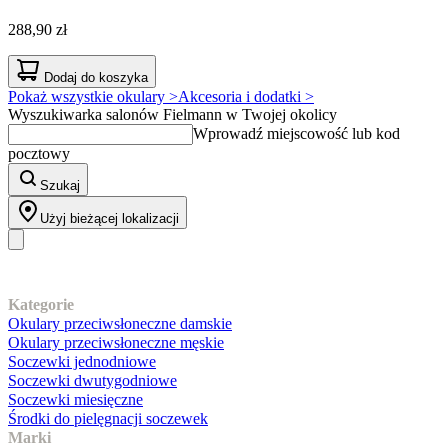
288,90 zł
Dodaj do koszyka
Pokaż wszystkie okulary >
Akcesoria i dodatki >
Wyszukiwarka salonów Fielmann w Twojej okolicy
Wprowadź miejscowość lub kod
pocztowy
Szukaj
Użyj bieżącej lokalizacji
Nasz asortyment
Kategorie
Okulary przeciwsłoneczne damskie
Okulary przeciwsłoneczne męskie
Soczewki jednodniowe
Soczewki dwutygodniowe
Soczewki miesięczne
Środki do pielęgnacji soczewek
Marki