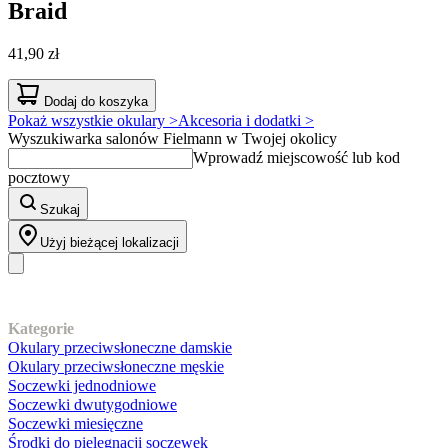
Braid
41,90 zł
Dodaj do koszyka
Pokaż wszystkie okulary >
Akcesoria i dodatki >
Wyszukiwarka salonów Fielmann w Twojej okolicy
Wprowadź miejscowość lub kod
pocztowy
Szukaj
Użyj bieżącej lokalizacji
Nasz asortyment
Kategorie
Okulary przeciwsłoneczne damskie
Okulary przeciwsłoneczne męskie
Soczewki jednodniowe
Soczewki dwutygodniowe
Soczewki miesięczne
Środki do pielęgnacji soczewek