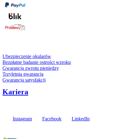
karta kredytowa
Usługi i gwarancje
Ubezpieczenie okularów
Bezpłatne badanie ostrości wzroku
Gwarancja zwrotu pieniędzy
Trzyletnia gwarancja
Gwarancja satysfakcji
Kariera
Media społecznościowe
Instagram
Facebook
LinkedIn
Poznaj opinie naszych klientów