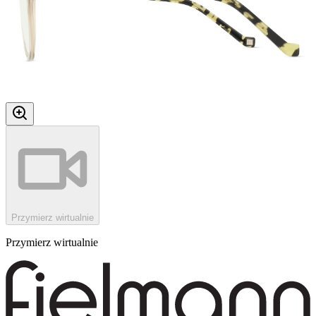
Przymierz wirtualnie
Przymierz wirtualnie