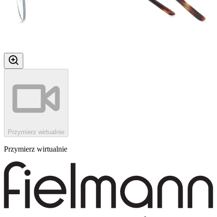
Przymierz wirtualnie
Przymierz wirtualnie