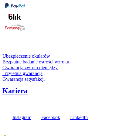
karta kredytowa
Usługi i gwarancje
Ubezpieczenie okularów
Bezpłatne badanie ostrości wzroku
Gwarancja zwrotu pieniędzy
Trzyletnia gwarancja
Gwarancja satysfakcji
Kariera
Media społecznościowe
Instagram
Facebook
LinkedIn
Poznaj opinie naszych klientów