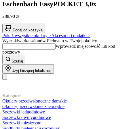
Eschenbach
EasyPOCKET 3,0x
288,90 zł
Dodaj do koszyka
Pokaż wszystkie okulary >
Akcesoria i dodatki >
Wyszukiwarka salonów Fielmann w Twojej okolicy
Wprowadź miejscowość lub kod
pocztowy
Szukaj
Użyj bieżącej lokalizacji
Nasz asortyment
Kategorie
Okulary przeciwsłoneczne damskie
Okulary przeciwsłoneczne męskie
Soczewki jednodniowe
Soczewki dwutygodniowe
Soczewki miesięczne
Środki do pielęgnacji soczewek