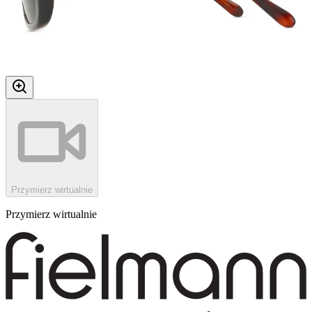
Przymierz wirtualnie
Przymierz wirtualnie