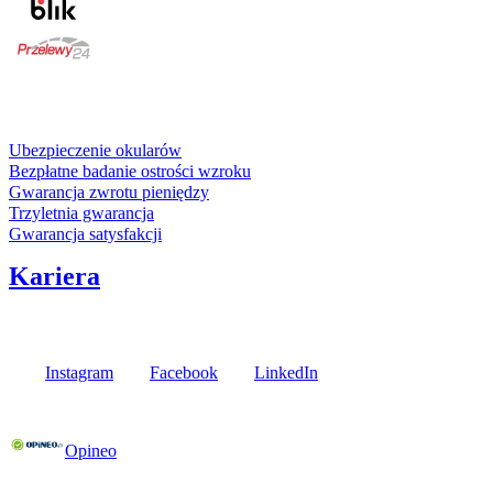
karta kredytowa
Usługi i gwarancje
Ubezpieczenie okularów
Bezpłatne badanie ostrości wzroku
Gwarancja zwrotu pieniędzy
Trzyletnia gwarancja
Gwarancja satysfakcji
Kariera
Media społecznościowe
Instagram
Facebook
LinkedIn
Poznaj opinie naszych klientów
Opineo
Fielmann w Twojej okolicy