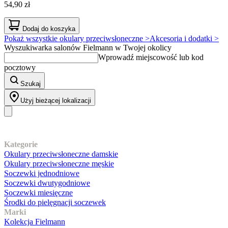
54,90 zł
Dodaj do koszyka
Pokaż wszystkie okulary przeciwsłoneczne >
Akcesoria i dodatki >
Wyszukiwarka salonów Fielmann w Twojej okolicy
Wprowadź miejscowość lub kod
pocztowy
Szukaj
Użyj bieżącej lokalizacji
Nasz asortyment
Kategorie
Okulary przeciwsłoneczne damskie
Okulary przeciwsłoneczne męskie
Soczewki jednodniowe
Soczewki dwutygodniowe
Soczewki miesięczne
Środki do pielęgnacji soczewek
Marki
Kolekcja Fielmann