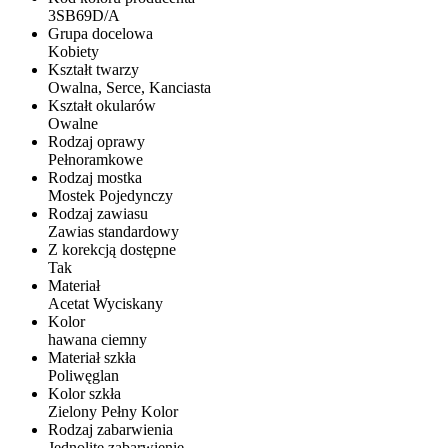
3SB69D/A
Grupa docelowa
Kobiety
Kształt twarzy
Owalna, Serce, Kanciasta
Kształt okularów
Owalne
Rodzaj oprawy
Pełnoramkowe
Rodzaj mostka
Mostek Pojedynczy
Rodzaj zawiasu
Zawias standardowy
Z korekcją dostępne
Tak
Materiał
Acetat Wyciskany
Kolor
hawana ciemny
Materiał szkła
Poliwęglan
Kolor szkła
Zielony Pełny Kolor
Rodzaj zabarwienia
Jednolite zabarwienie