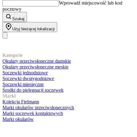
Wprowadź miejscowość lub kod
pocztowy
Szukaj
Użyj bieżącej lokalizacji
Nasz asortyment
Kategorie
Okulary przeciwsłoneczne damskie
Okulary przeciwsłoneczne męskie
Soczewki jednodniowe
Soczewki dwutygodniowe
Soczewki miesięczne
Środki do pielęgnacji soczewek
Marki
Kolekcja Fielmann
Marki okularów przeciwsłonecznych
Marki soczewek kontaktowych
Marki okularów
Obsługa klienta