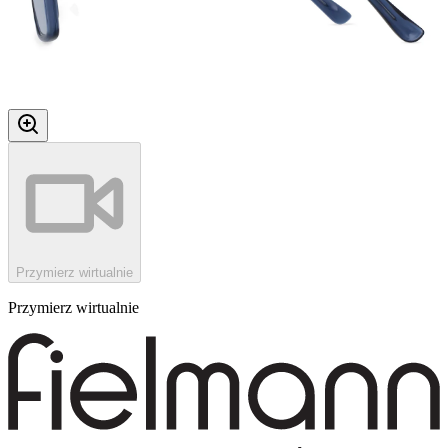
Przymierz wirtualnie
Przymierz wirtualnie