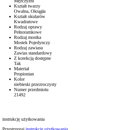
Mężczyźni
Kształt twarzy
Owalna, Okrągła
Kształt okularów
Kwadratowe
Rodzaj oprawy
Pełnoramkowe
Rodzaj mostka
Mostek Pojedynczy
Rodzaj zawiasu
Zawias standardowy
Z korekcją dostępne
Tak
Materiał
Propionian
Kolor
niebieski przezroczysty
Numer przedmiotu
21492
instrukcję użytkowania
Przestrzegaj
instrukcję użytkowania
.