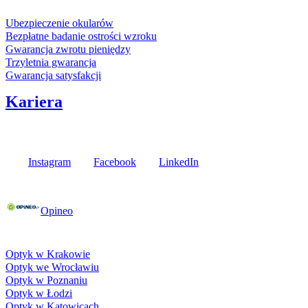
Usługi i gwarancje
Ubezpieczenie okularów
Bezpłatne badanie ostrości wzroku
Gwarancja zwrotu pieniędzy
Trzyletnia gwarancja
Gwarancja satysfakcji
Kariera
Media społecznościowe
Instagram
Facebook
LinkedIn
Poznaj opinie naszych klientów
Opineo
Fielmann w Twojej okolicy
Optyk w Krakowie
Optyk we Wrocławiu
Optyk w Poznaniu
Optyk w Łodzi
Optyk w Katowicach