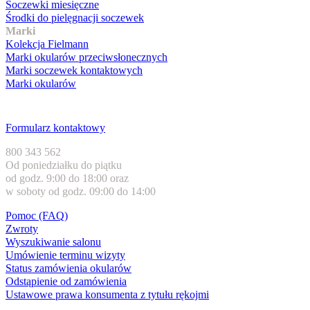
Soczewki miesięczne
Środki do pielęgnacji soczewek
Marki
Kolekcja Fielmann
Marki okularów przeciwsłonecznych
Marki soczewek kontaktowych
Marki okularów
Obsługa klienta
Formularz kontaktowy
800 343 562
Od poniedziałku do piątku
od godz. 9:00 do 18:00 oraz
w soboty od godz. 09:00 do 14:00
Pomoc (FAQ)
Zwroty
Wyszukiwanie salonu
Umówienie terminu wizyty
Status zamówienia okularów
Odstąpienie od zamówienia
Ustawowe prawa konsumenta z tytułu rękojmi