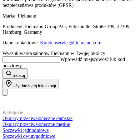
bezpieczeństwa produktów (GPSR):
Marka: Fielmann
Producent: Fielmann Group AG, Fuhlsbüttler Straße 399, 22309
Hamburg, Germany
Dane kontaktowe:
Kundenservice@fielmann.com
Wyszukiwarka salonów Fielmann w Twojej okolicy
Wprowadź miejscowość lub kod
pocztowy
Szukaj
Użyj bieżącej lokalizacji
Nasz asortyment
Kategorie
Okulary przeciwsłoneczne damskie
Okulary przeciwsłoneczne męskie
Soczewki jednodniowe
Soczewki dwutygodniowe