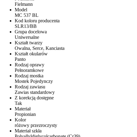
Fielmann
Model
MC 537 BL
Kod koloru producenta
SLR13/BB
Grupa docelowa
Uniwersalne
Kształt twarzy
Owalna, Serce, Kanciasta
Kształt okularów
Panto
Rodzaj oprawy
Pełnoramkowe
Rodzaj mostka
Mostek Pojedynczy
Rodzaj zawiasu
Zawias standardowy
Z korekcją dostępne
Tak
Materiał
Propionian
Kolor
różowy przezroczysty
Materiał szkła
Polyallyldiglycolcarbonate (Cr39)