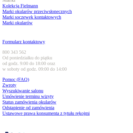
Marki
Kolekcja Fielmann
Marki okularów przeciwsłonecznych
Marki soczewek kontaktowych
Marki okularów
Obsługa klienta
Formularz kontaktowy
800 343 562
Od poniedziałku do piątku
od godz. 9:00 do 18:00 oraz
w soboty od godz. 09:00 do 14:00
Pomoc (FAQ)
Zwroty
Wyszukiwanie salonu
Umówienie terminu wizyty
Status zamówienia okularów
Odstąpienie od zamówienia
Ustawowe prawa konsumenta z tytułu rękojmi
Formy płatności