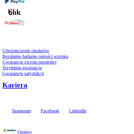
karta kredytowa
Usługi i gwarancje
Ubezpieczenie okularów
Bezpłatne badanie ostrości wzroku
Gwarancja zwrotu pieniędzy
Trzyletnia gwarancja
Gwarancja satysfakcji
Kariera
Media społecznościowe
Instagram
Facebook
LinkedIn
Poznaj opinie naszych klientów
Opineo