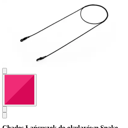
Chades
Łańcuszek do okularówn Snake