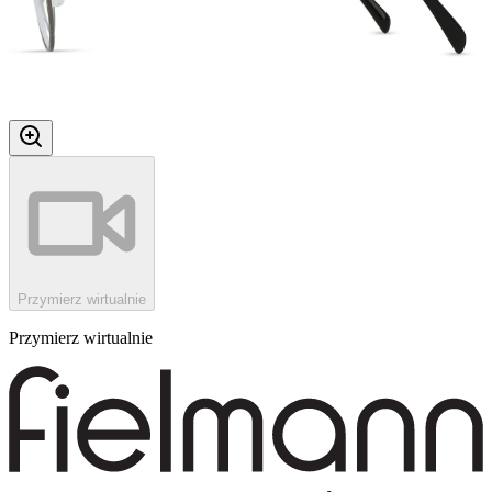
Przymierz wirtualnie
Przymierz wirtualnie