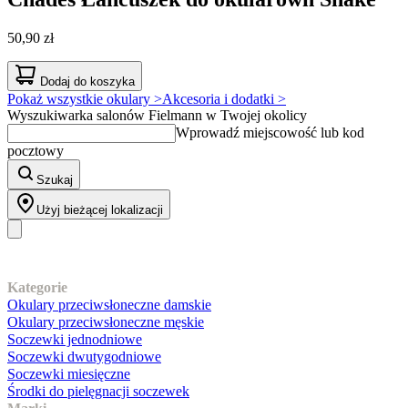
50,90 zł
Dodaj do koszyka
Pokaż wszystkie okulary >
Akcesoria i dodatki >
Wyszukiwarka salonów Fielmann w Twojej okolicy
Wprowadź miejscowość lub kod
pocztowy
Szukaj
Użyj bieżącej lokalizacji
Nasz asortyment
Kategorie
Okulary przeciwsłoneczne damskie
Okulary przeciwsłoneczne męskie
Soczewki jednodniowe
Soczewki dwutygodniowe
Soczewki miesięczne
Środki do pielęgnacji soczewek