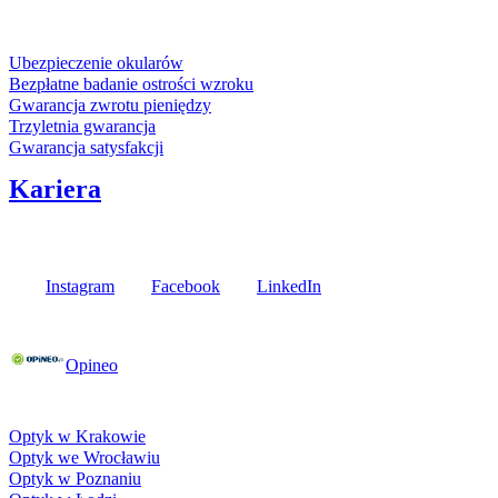
Usługi i gwarancje
Ubezpieczenie okularów
Bezpłatne badanie ostrości wzroku
Gwarancja zwrotu pieniędzy
Trzyletnia gwarancja
Gwarancja satysfakcji
Kariera
Media społecznościowe
Instagram
Facebook
LinkedIn
Poznaj opinie naszych klientów
Opineo
Fielmann w Twojej okolicy
Optyk w Krakowie
Optyk we Wrocławiu
Optyk w Poznaniu