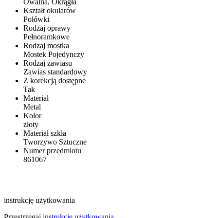
Owalna, Okrągła
Kształt okularów
Połówki
Rodzaj oprawy
Pełnoramkowe
Rodzaj mostka
Mostek Pojedynczy
Rodzaj zawiasu
Zawias standardowy
Z korekcją dostępne
Tak
Materiał
Metal
Kolor
złoty
Materiał szkła
Tworzywo Sztuczne
Numer przedmiotu
861067
instrukcję użytkowania
Przestrzegaj
instrukcję użytkowania
.