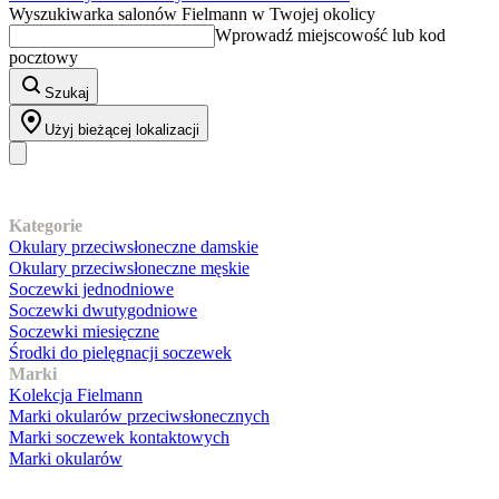
Wyszukiwarka salonów Fielmann w Twojej okolicy
Wprowadź miejscowość lub kod
pocztowy
Szukaj
Użyj bieżącej lokalizacji
Nasz asortyment
Kategorie
Okulary przeciwsłoneczne damskie
Okulary przeciwsłoneczne męskie
Soczewki jednodniowe
Soczewki dwutygodniowe
Soczewki miesięczne
Środki do pielęgnacji soczewek
Marki
Kolekcja Fielmann
Marki okularów przeciwsłonecznych
Marki soczewek kontaktowych
Marki okularów