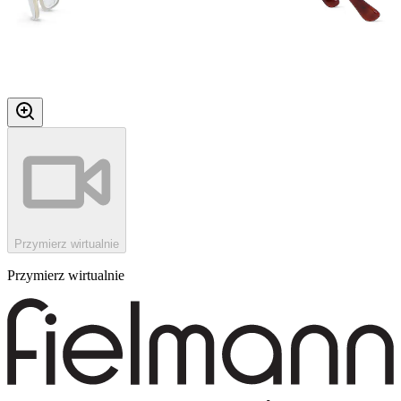
Przymierz wirtualnie
Przymierz wirtualnie