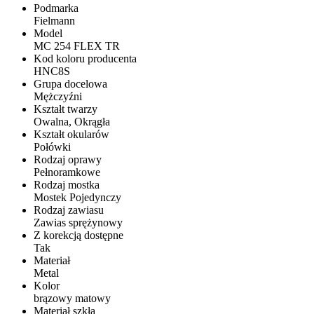
Podmarka
Fielmann
Model
MC 254 FLEX TR
Kod koloru producenta
HNC8S
Grupa docelowa
Mężczyźni
Kształt twarzy
Owalna, Okrągła
Kształt okularów
Połówki
Rodzaj oprawy
Pełnoramkowe
Rodzaj mostka
Mostek Pojedynczy
Rodzaj zawiasu
Zawias sprężynowy
Z korekcją dostępne
Tak
Materiał
Metal
Kolor
brązowy matowy
Materiał szkła