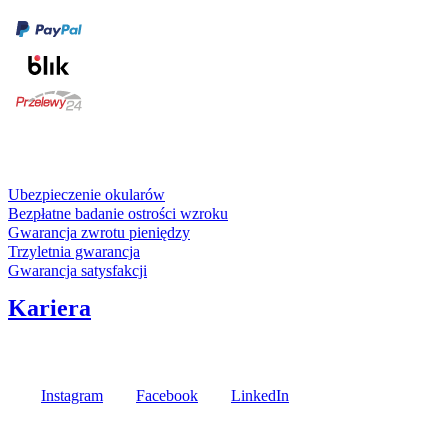
karta kredytowa
Usługi i gwarancje
Ubezpieczenie okularów
Bezpłatne badanie ostrości wzroku
Gwarancja zwrotu pieniędzy
Trzyletnia gwarancja
Gwarancja satysfakcji
Kariera
Media społecznościowe
Instagram
Facebook
LinkedIn
Poznaj opinie naszych klientów