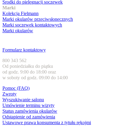
Środki do pielęgnacji soczewek
Marki
Kolekcja Fielmann
Marki okularów przeciwsłonecznych
Marki soczewek kontaktowych
Marki okularów
Obsługa klienta
Formularz kontaktowy
800 343 562
Od poniedziałku do piątku
od godz. 9:00 do 18:00 oraz
w soboty od godz. 09:00 do 14:00
Pomoc (FAQ)
Zwroty
Wyszukiwanie salonu
Umówienie terminu wizyty
Status zamówienia okularów
Odstąpienie od zamówienia
Ustawowe prawa konsumenta z tytułu rękojmi
Formy płatności