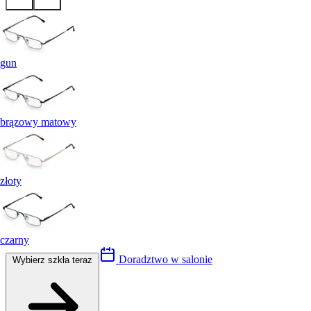
gun
brązowy matowy
złoty
czarny
Doradztwo w salonie
Wybierz szkła teraz