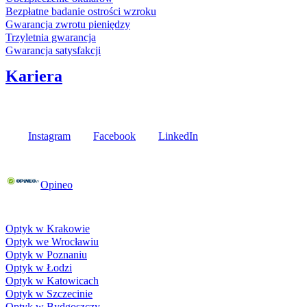
Bezpłatne badanie ostrości wzroku
Gwarancja zwrotu pieniędzy
Trzyletnia gwarancja
Gwarancja satysfakcji
Kariera
Media społecznościowe
Instagram
Facebook
LinkedIn
Poznaj opinie naszych klientów
Opineo
Fielmann w Twojej okolicy
Optyk w Krakowie
Optyk we Wrocławiu
Optyk w Poznaniu
Optyk w Łodzi
Optyk w Katowicach
Optyk w Szczecinie
Optyk w Bydgoszczy