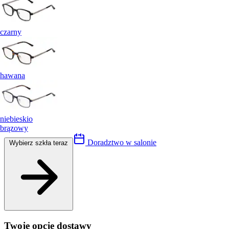
czarny
hawana
niebieskio
brązowy
Doradztwo w salonie
Wybierz szkła teraz
Twoje opcje dostawy