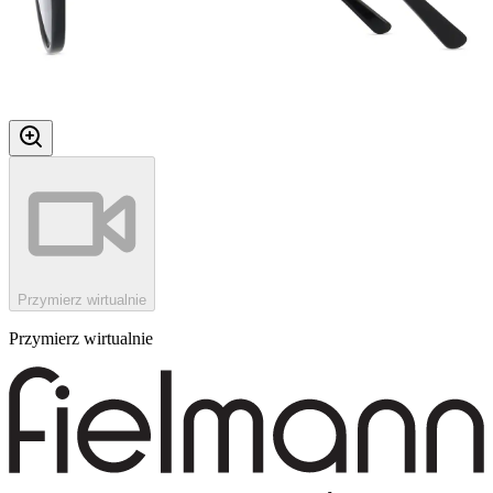
Przymierz wirtualnie
Przymierz wirtualnie