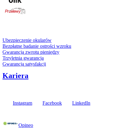
karta kredytowa
Usługi i gwarancje
Ubezpieczenie okularów
Bezpłatne badanie ostrości wzroku
Gwarancja zwrotu pieniędzy
Trzyletnia gwarancja
Gwarancja satysfakcji
Kariera
Media społecznościowe
Instagram
Facebook
LinkedIn
Poznaj opinie naszych klientów
Opineo
Fielmann w Twojej okolicy