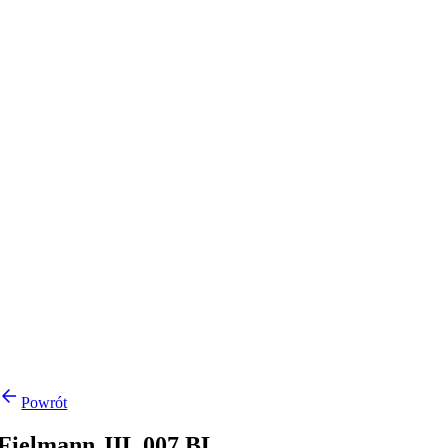
Powrót
Fielmann JIL 007 BL