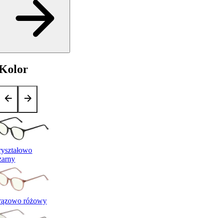
Kolor
ryształowo
zarny
rązowo różowy