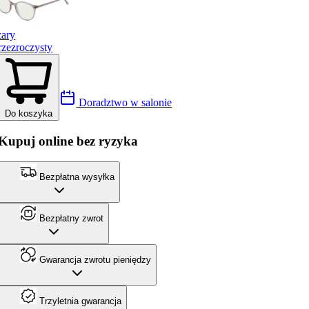
zary
rzezroczysty
Doradztwo w salonie
Do koszyka
Kupuj online bez ryzyka
Bezpłatna wysyłka
Bezpłatny zwrot
Gwarancja zwrotu pieniędzy
Trzyletnia gwarancja