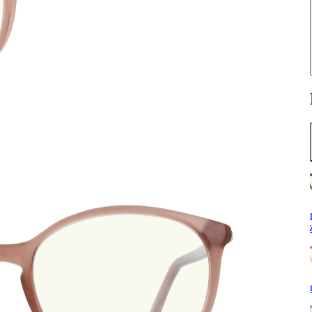
k
c
b