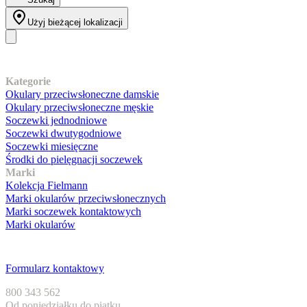
Użyj bieżącej lokalizacji
Nasz asortyment
Kategorie
Okulary przeciwsłoneczne damskie
Okulary przeciwsłoneczne męskie
Soczewki jednodniowe
Soczewki dwutygodniowe
Soczewki miesięczne
Środki do pielęgnacji soczewek
Marki
Kolekcja Fielmann
Marki okularów przeciwsłonecznych
Marki soczewek kontaktowych
Marki okularów
Obsługa klienta
Formularz kontaktowy
800 343 562
Od poniedziałku do piątku