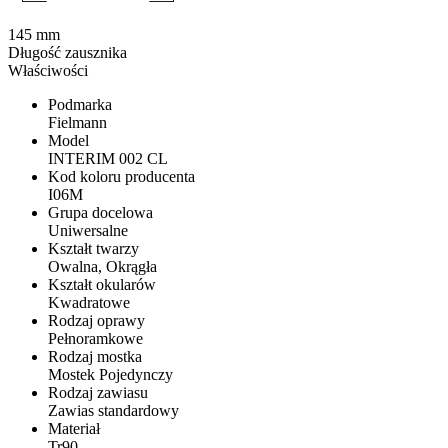
145 mm
Długość zausznika
Właściwości
Podmarka
Fielmann
Model
INTERIM 002 CL
Kod koloru producenta
I06M
Grupa docelowa
Uniwersalne
Kształt twarzy
Owalna, Okrągła
Kształt okularów
Kwadratowe
Rodzaj oprawy
Pełnoramkowe
Rodzaj mostka
Mostek Pojedynczy
Rodzaj zawiasu
Zawias standardowy
Materiał
Tr90