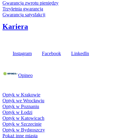
Gwarancja zwrotu pieniędzy
Trzyletnia gwarancja
Gwarancja satysfakcji
Kariera
Media społecznościowe
Instagram
Facebook
LinkedIn
Poznaj opinie naszych klientów
Opineo
Fielmann w Twojej okolicy
Optyk w Krakowie
Optyk we Wrocławiu
Optyk w Poznaniu
Optyk w Łodzi
Optyk w Katowicach
Optyk w Szczecinie
Optyk w Bydgoszczy
Pokaż inne miasta