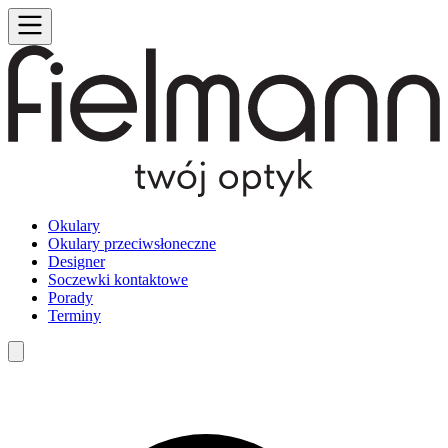
Okulary
Okulary przeciwsłoneczne
Designer
Soczewki kontaktowe
Porady
Terminy