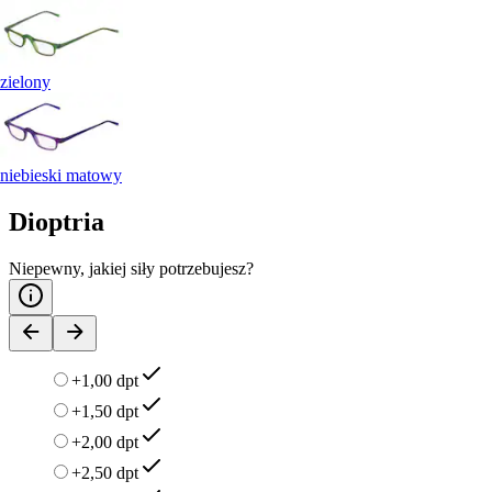
zielony
niebieski matowy
Dioptria
Niepewny, jakiej siły potrzebujesz?
+1,00 dpt
+1,50 dpt
+2,00 dpt
+2,50 dpt