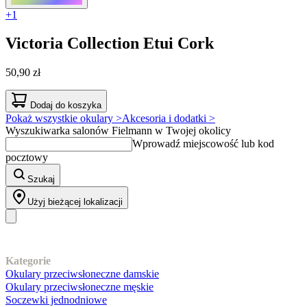
+1
Victoria Collection
Etui Cork
50,90 zł
Dodaj do koszyka
Pokaż wszystkie okulary >
Akcesoria i dodatki >
Wyszukiwarka salonów Fielmann w Twojej okolicy
Wprowadź miejscowość lub kod
pocztowy
Szukaj
Użyj bieżącej lokalizacji
Nasz asortyment
Kategorie
Okulary przeciwsłoneczne damskie
Okulary przeciwsłoneczne męskie
Soczewki jednodniowe