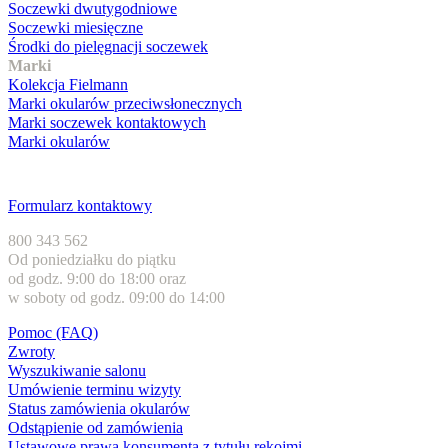
Soczewki dwutygodniowe
Soczewki miesięczne
Środki do pielęgnacji soczewek
Marki
Kolekcja Fielmann
Marki okularów przeciwsłonecznych
Marki soczewek kontaktowych
Marki okularów
Obsługa klienta
Formularz kontaktowy
800 343 562
Od poniedziałku do piątku
od godz. 9:00 do 18:00 oraz
w soboty od godz. 09:00 do 14:00
Pomoc (FAQ)
Zwroty
Wyszukiwanie salonu
Umówienie terminu wizyty
Status zamówienia okularów
Odstąpienie od zamówienia
Ustawowe prawa konsumenta z tytułu rękojmi