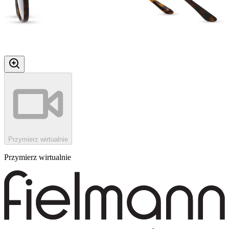
Przymierz wirtualnie
Przymierz wirtualnie