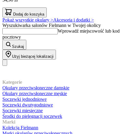
Dodaj do koszyka
Pokaż wszystkie okulary >
Akcesoria i dodatki >
Wyszukiwarka salonów Fielmann w Twojej okolicy
Wprowadź miejscowość lub kod
pocztowy
Szukaj
Użyj bieżącej lokalizacji
Nasz asortyment
Kategorie
Okulary przeciwsłoneczne damskie
Okulary przeciwsłoneczne męskie
Soczewki jednodniowe
Soczewki dwutygodniowe
Soczewki miesięczne
Środki do pielęgnacji soczewek
Marki
Kolekcja Fielmann
Marki okularów przeciwsłonecznych