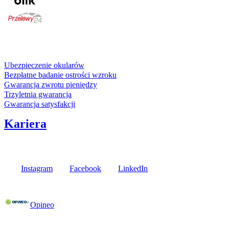
karta kredytowa
Usługi i gwarancje
Ubezpieczenie okularów
Bezpłatne badanie ostrości wzroku
Gwarancja zwrotu pieniędzy
Trzyletnia gwarancja
Gwarancja satysfakcji
Kariera
Media społecznościowe
Instagram
Facebook
LinkedIn
Poznaj opinie naszych klientów
Opineo
Fielmann w Twojej okolicy