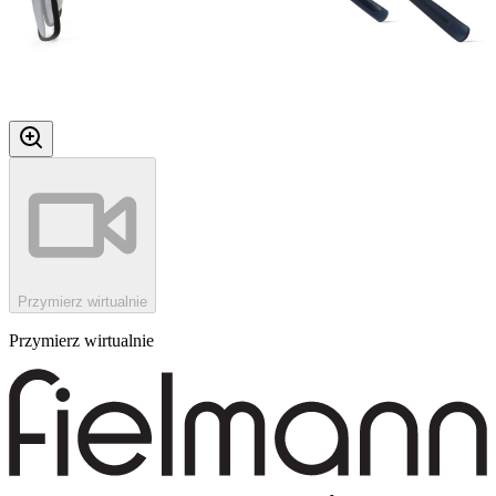
Przymierz wirtualnie
Przymierz wirtualnie