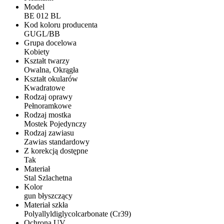
Model
BE 012 BL
Kod koloru producenta
GUGL/BB
Grupa docelowa
Kobiety
Kształt twarzy
Owalna, Okrągła
Kształt okularów
Kwadratowe
Rodzaj oprawy
Pełnoramkowe
Rodzaj mostka
Mostek Pojedynczy
Rodzaj zawiasu
Zawias standardowy
Z korekcją dostępne
Tak
Materiał
Stal Szlachetna
Kolor
gun błyszczący
Materiał szkła
Polyallyldiglycolcarbonate (Cr39)
Ochrona UV