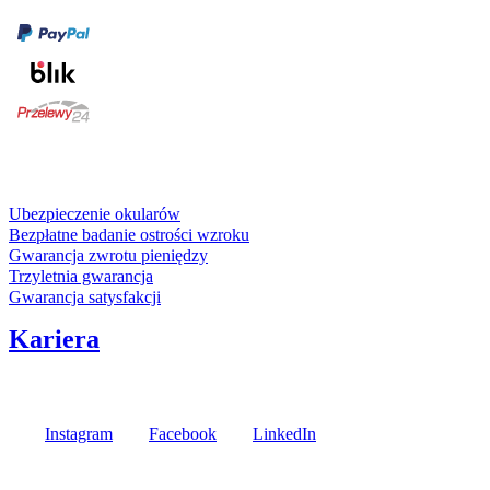
karta kredytowa
Usługi i gwarancje
Ubezpieczenie okularów
Bezpłatne badanie ostrości wzroku
Gwarancja zwrotu pieniędzy
Trzyletnia gwarancja
Gwarancja satysfakcji
Kariera
Media społecznościowe
Instagram
Facebook
LinkedIn
Poznaj opinie naszych klientów