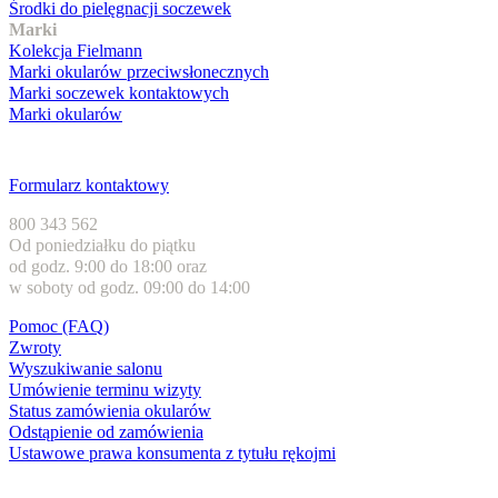
Środki do pielęgnacji soczewek
Marki
Kolekcja Fielmann
Marki okularów przeciwsłonecznych
Marki soczewek kontaktowych
Marki okularów
Obsługa klienta
Formularz kontaktowy
800 343 562
Od poniedziałku do piątku
od godz. 9:00 do 18:00 oraz
w soboty od godz. 09:00 do 14:00
Pomoc (FAQ)
Zwroty
Wyszukiwanie salonu
Umówienie terminu wizyty
Status zamówienia okularów
Odstąpienie od zamówienia
Ustawowe prawa konsumenta z tytułu rękojmi
Formy płatności