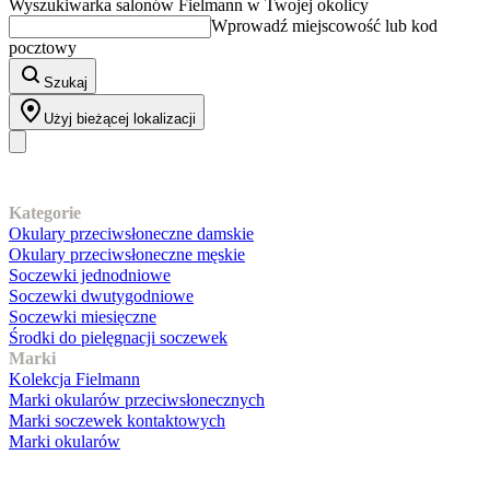
Wyszukiwarka salonów Fielmann w Twojej okolicy
Wprowadź miejscowość lub kod
pocztowy
Szukaj
Użyj bieżącej lokalizacji
Nasz asortyment
Kategorie
Okulary przeciwsłoneczne damskie
Okulary przeciwsłoneczne męskie
Soczewki jednodniowe
Soczewki dwutygodniowe
Soczewki miesięczne
Środki do pielęgnacji soczewek
Marki
Kolekcja Fielmann
Marki okularów przeciwsłonecznych
Marki soczewek kontaktowych
Marki okularów
Obsługa klienta