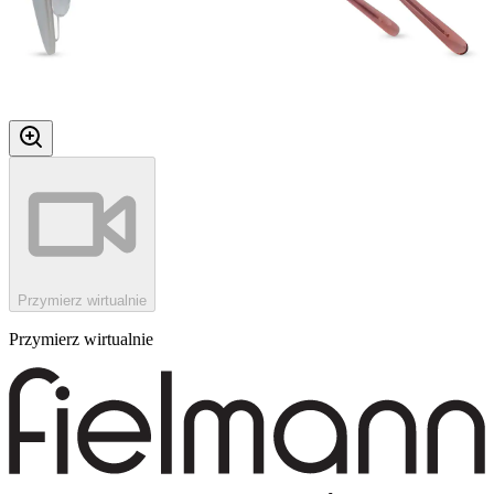
Przymierz wirtualnie
Przymierz wirtualnie