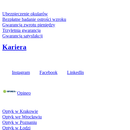
Usługi i gwarancje
Ubezpieczenie okularów
Bezpłatne badanie ostrości wzroku
Gwarancja zwrotu pieniędzy
Trzyletnia gwarancja
Gwarancja satysfakcji
Kariera
Media społecznościowe
Instagram
Facebook
LinkedIn
Poznaj opinie naszych klientów
Opineo
Fielmann w Twojej okolicy
Optyk w Krakowie
Optyk we Wrocławiu
Optyk w Poznaniu
Optyk w Łodzi