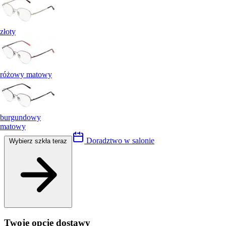
złoty
różowy matowy
burgundowy
matowy
Doradztwo w salonie
Wybierz szkła teraz
Twoje opcje dostawy