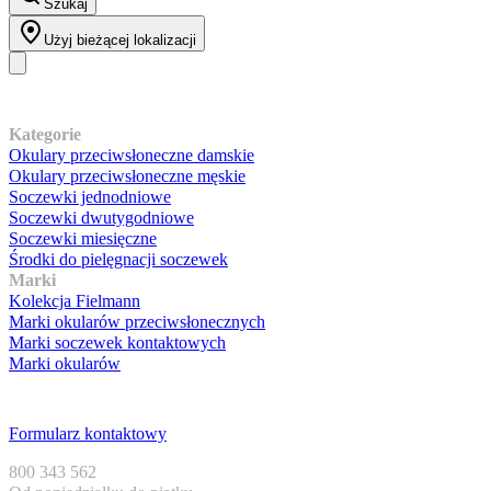
Szukaj
Użyj bieżącej lokalizacji
Nasz asortyment
Kategorie
Okulary przeciwsłoneczne damskie
Okulary przeciwsłoneczne męskie
Soczewki jednodniowe
Soczewki dwutygodniowe
Soczewki miesięczne
Środki do pielęgnacji soczewek
Marki
Kolekcja Fielmann
Marki okularów przeciwsłonecznych
Marki soczewek kontaktowych
Marki okularów
Obsługa klienta
Formularz kontaktowy
800 343 562