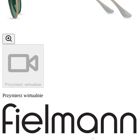
Przymierz wirtualnie
Przymierz wirtualnie