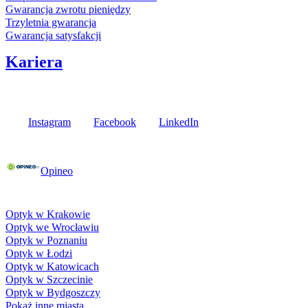
Gwarancja zwrotu pieniędzy
Trzyletnia gwarancja
Gwarancja satysfakcji
Kariera
Media społecznościowe
Instagram
Facebook
LinkedIn
Poznaj opinie naszych klientów
Opineo
Fielmann w Twojej okolicy
Optyk w Krakowie
Optyk we Wrocławiu
Optyk w Poznaniu
Optyk w Łodzi
Optyk w Katowicach
Optyk w Szczecinie
Optyk w Bydgoszczy
Pokaż inne miasta