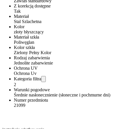
Zawias standardowy
Z korekcją dostępne
Tak
Materiał
Stal Szlachetna
Kolor
złoty błyszczący
Materiał szkła
Poliwęglan
Kolor szkła
Zielony Pełny Kolor
Rodzaj zabarwienia
Jednolite zabarwienie
Ochrona UV
Ochrona Uv
Kategoria filtra
2
Warunki pogodowe
Średnie nasłonecznienie (słoneczne i pochmurne dni)
Numer przedmiotu
21099