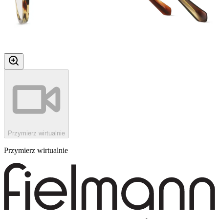
Przymierz wirtualnie
Przymierz wirtualnie