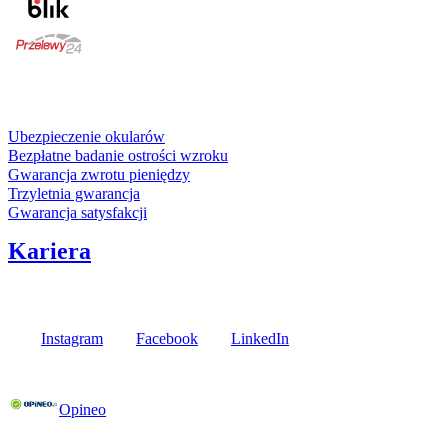
karta kredytowa
Usługi i gwarancje
Ubezpieczenie okularów
Bezpłatne badanie ostrości wzroku
Gwarancja zwrotu pieniędzy
Trzyletnia gwarancja
Gwarancja satysfakcji
Kariera
Media społecznościowe
Instagram
Facebook
LinkedIn
Poznaj opinie naszych klientów
Opineo
Fielmann w Twojej okolicy