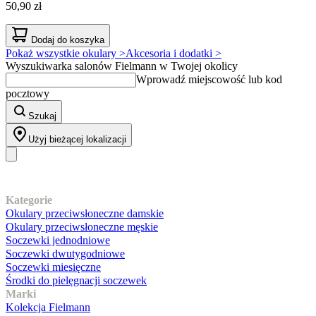
50,90 zł
Dodaj do koszyka
Pokaż wszystkie okulary >
Akcesoria i dodatki >
Wyszukiwarka salonów Fielmann w Twojej okolicy
Wprowadź miejscowość lub kod
pocztowy
Szukaj
Użyj bieżącej lokalizacji
Nasz asortyment
Kategorie
Okulary przeciwsłoneczne damskie
Okulary przeciwsłoneczne męskie
Soczewki jednodniowe
Soczewki dwutygodniowe
Soczewki miesięczne
Środki do pielęgnacji soczewek
Marki
Kolekcja Fielmann