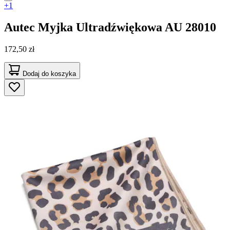
+1
Autec
Myjka Ultradźwiękowa AU 28010
172,50 zł
Dodaj do koszyka