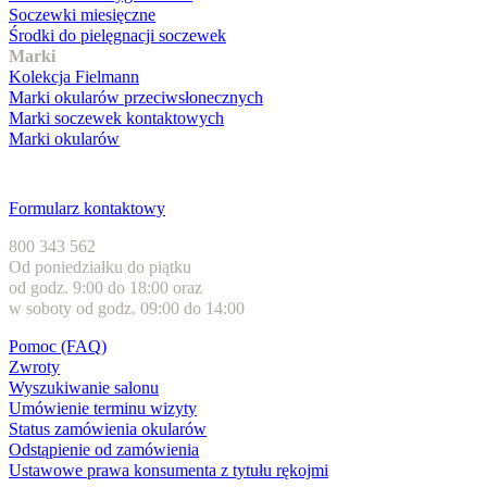
Soczewki miesięczne
Środki do pielęgnacji soczewek
Marki
Kolekcja Fielmann
Marki okularów przeciwsłonecznych
Marki soczewek kontaktowych
Marki okularów
Obsługa klienta
Formularz kontaktowy
800 343 562
Od poniedziałku do piątku
od godz. 9:00 do 18:00 oraz
w soboty od godz. 09:00 do 14:00
Pomoc (FAQ)
Zwroty
Wyszukiwanie salonu
Umówienie terminu wizyty
Status zamówienia okularów
Odstąpienie od zamówienia
Ustawowe prawa konsumenta z tytułu rękojmi