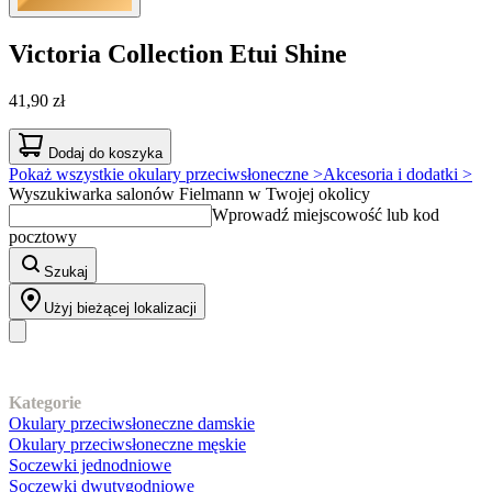
Victoria Collection
Etui Shine
41,90 zł
Dodaj do koszyka
Pokaż wszystkie okulary przeciwsłoneczne >
Akcesoria i dodatki >
Wyszukiwarka salonów Fielmann w Twojej okolicy
Wprowadź miejscowość lub kod
pocztowy
Szukaj
Użyj bieżącej lokalizacji
Nasz asortyment
Kategorie
Okulary przeciwsłoneczne damskie
Okulary przeciwsłoneczne męskie
Soczewki jednodniowe
Soczewki dwutygodniowe