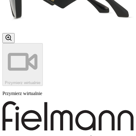
Przymierz wirtualnie
Przymierz wirtualnie