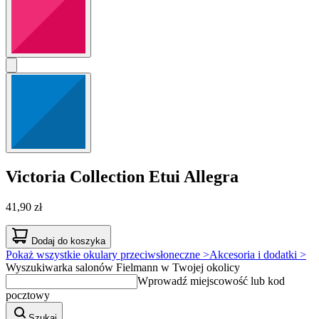
Victoria Collection
Etui Allegra
41,90 zł
Dodaj do koszyka
Pokaż wszystkie okulary przeciwsłoneczne >
Akcesoria i dodatki >
Wyszukiwarka salonów Fielmann w Twojej okolicy
Wprowadź miejscowość lub kod
pocztowy
Szukaj