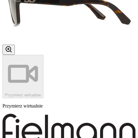
Przymierz wirtualnie
Przymierz wirtualnie