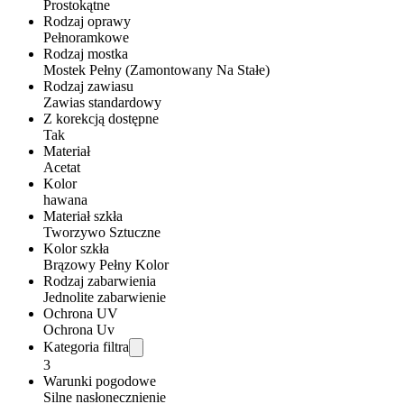
Prostokątne
Rodzaj oprawy
Pełnoramkowe
Rodzaj mostka
Mostek Pełny (Zamontowany Na Stałe)
Rodzaj zawiasu
Zawias standardowy
Z korekcją dostępne
Tak
Materiał
Acetat
Kolor
hawana
Materiał szkła
Tworzywo Sztuczne
Kolor szkła
Brązowy Pełny Kolor
Rodzaj zabarwienia
Jednolite zabarwienie
Ochrona UV
Ochrona Uv
Kategoria filtra
3
Warunki pogodowe
Silne nasłonecznienie