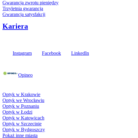
Gwarancja zwrotu pieniędzy
Trzyletnia gwarancja
Gwarancja satysfakcji
Kariera
Media społecznościowe
Instagram
Facebook
LinkedIn
Poznaj opinie naszych klientów
Opineo
Fielmann w Twojej okolicy
Optyk w Krakowie
Optyk we Wrocławiu
Optyk w Poznaniu
Optyk w Łodzi
Optyk w Katowicach
Optyk w Szczecinie
Optyk w Bydgoszczy
Pokaż inne miasta