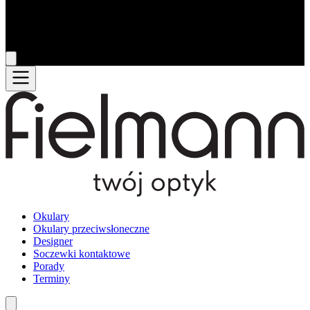
Okulary
Okulary przeciwsłoneczne
Designer
Soczewki kontaktowe
Porady
Terminy