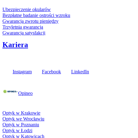
Usługi i gwarancje
Ubezpieczenie okularów
Bezpłatne badanie ostrości wzroku
Gwarancja zwrotu pieniędzy
Trzyletnia gwarancja
Gwarancja satysfakcji
Kariera
Media społecznościowe
Instagram
Facebook
LinkedIn
Poznaj opinie naszych klientów
Opineo
Fielmann w Twojej okolicy
Optyk w Krakowie
Optyk we Wrocławiu
Optyk w Poznaniu
Optyk w Łodzi
Optyk w Katowicach