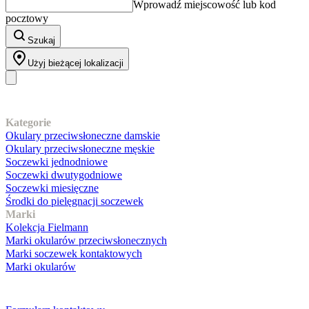
Wprowadź miejscowość lub kod
pocztowy
Szukaj
Użyj bieżącej lokalizacji
Nasz asortyment
Kategorie
Okulary przeciwsłoneczne damskie
Okulary przeciwsłoneczne męskie
Soczewki jednodniowe
Soczewki dwutygodniowe
Soczewki miesięczne
Środki do pielęgnacji soczewek
Marki
Kolekcja Fielmann
Marki okularów przeciwsłonecznych
Marki soczewek kontaktowych
Marki okularów
Obsługa klienta