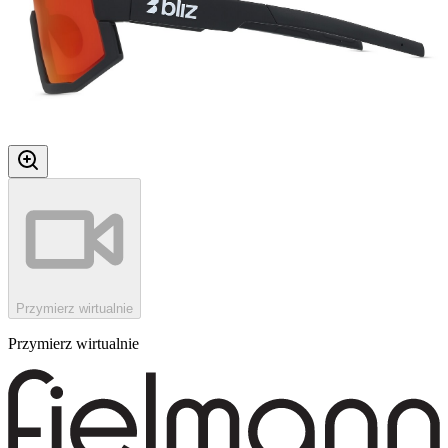
Przymierz wirtualnie
Przymierz wirtualnie