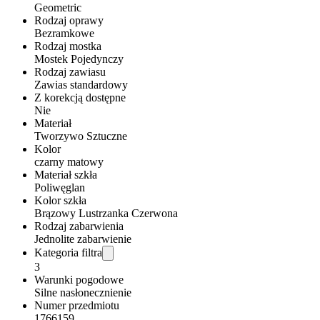
Geometric
Rodzaj oprawy
Bezramkowe
Rodzaj mostka
Mostek Pojedynczy
Rodzaj zawiasu
Zawias standardowy
Z korekcją dostępne
Nie
Materiał
Tworzywo Sztuczne
Kolor
czarny matowy
Materiał szkła
Poliwęglan
Kolor szkła
Brązowy Lustrzanka Czerwona
Rodzaj zabarwienia
Jednolite zabarwienie
Kategoria filtra
3
Warunki pogodowe
Silne nasłonecznienie
Numer przedmiotu
1766159