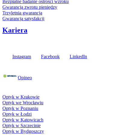
Bezpłatne badanie ostrości wzroku
Gwarancja zwrotu pieniędzy
Trzyletnia gwarancja
Gwarancja satysfakcji
Kariera
Media społecznościowe
Instagram
Facebook
LinkedIn
Poznaj opinie naszych klientów
Opineo
Fielmann w Twojej okolicy
Optyk w Krakowie
Optyk we Wrocławiu
Optyk w Poznaniu
Optyk w Łodzi
Optyk w Katowicach
Optyk w Szczecinie
Optyk w Bydgoszczy