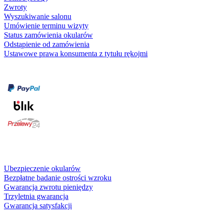
Zwroty
Wyszukiwanie salonu
Umówienie terminu wizyty
Status zamówienia okularów
Odstąpienie od zamówienia
Ustawowe prawa konsumenta z tytułu rękojmi
Formy płatności
karta kredytowa
Usługi i gwarancje
Ubezpieczenie okularów
Bezpłatne badanie ostrości wzroku
Gwarancja zwrotu pieniędzy
Trzyletnia gwarancja
Gwarancja satysfakcji