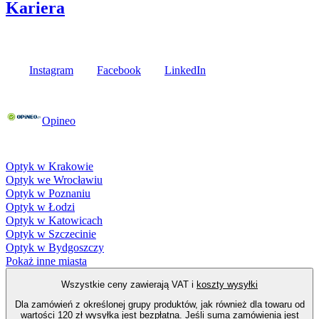
Kariera
Media społecznościowe
Instagram
Facebook
LinkedIn
Poznaj opinie naszych klientów
Opineo
Fielmann w Twojej okolicy
Optyk w Krakowie
Optyk we Wrocławiu
Optyk w Poznaniu
Optyk w Łodzi
Optyk w Katowicach
Optyk w Szczecinie
Optyk w Bydgoszczy
Pokaż inne miasta
Wszystkie ceny zawierają VAT i
koszty wysyłki
Dla zamówień z określonej grupy produktów, jak również dla towaru od
wartości 120 zł wysyłka jest bezpłatna. Jeśli suma zamówienia jest