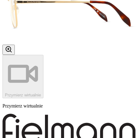
Przymierz wirtualnie
Przymierz wirtualnie