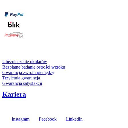
Formy płatności
karta kredytowa
Usługi i gwarancje
Ubezpieczenie okularów
Bezpłatne badanie ostrości wzroku
Gwarancja zwrotu pieniędzy
Trzyletnia gwarancja
Gwarancja satysfakcji
Kariera
Media społecznościowe
Instagram
Facebook
LinkedIn