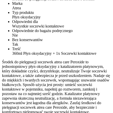
Marka
Atrea
Typ produktu
Płyn oksydacyjny
Odpowiedni dla
Wszystkie soczewki kontaktowe
Odpowiednie do bagażu podręcznego
Nie
Bez konserwantów
Tak
Treść
360ml Płyn oksydacyjny + 1x Soczewki kontaktowe
Środek do pielęgnacji soczewek atrea care Peroxide to
jednostopniowy płyn oksydacyjny z katalizatorem platynowym,
który dokładnie czyści, dezynfekuje, neutralizuje Twoje soczewki
kontaktowe, a także zabezpiecza je przed uszkodzeniem. Nadaje się
do miękkich i twardych soczewek, wspomagając usuwanie osadów
białkowych. Sposób użycia jest prosty: umieść soczewki
kontaktowe w pojemniku, napełnij go roztworem, zamknij i
pozostaw na co najmniej sześć godzin. Katalizator platynowy
zapewnia skuteczną neutralizację, a formuła niezawierająca
konserwantów jest łagodna dla alergików. Zaufaj środkowi do
pielęgnacji soczewek atrea care Peroxide, aby bezpiecznie i
komfortowo pielęgnować swoje soczewki kontaktowe.