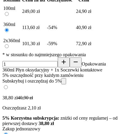
100ml
249,00 zł
24,90 zł
360ml
113,60 zł
-54%
40,90 zł
2x360ml
101,30 zł
-59%
72,90 zł
* w stosunku do najmniejszego opakowania
Opakowania
360ml Płyn oksydacyjny + 1x Soczewki kontaktowe
5% oszczędność przy każdym zamówieniu
Subskrybuj i oszczędzaj do 5%
38,80 zł
40,90 zł
Oszczędzasz 2,10 zł
5% Korzystna subskrypcja:
zniżki od ceny regularnej – od
pierwszej dostawy
38,80 zł
Zakup jednorazowy