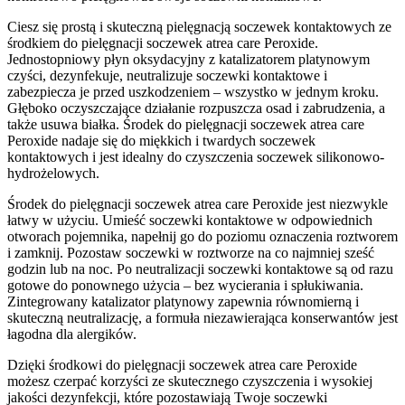
Ciesz się prostą i skuteczną pielęgnacją soczewek kontaktowych ze
środkiem do pielęgnacji soczewek atrea care Peroxide.
Jednostopniowy płyn oksydacyjny z katalizatorem platynowym
czyści, dezynfekuje, neutralizuje soczewki kontaktowe i
zabezpiecza je przed uszkodzeniem – wszystko w jednym kroku.
Głęboko oczyszczające działanie rozpuszcza osad i zabrudzenia, a
także usuwa białka. Środek do pielęgnacji soczewek atrea care
Peroxide nadaje się do miękkich i twardych soczewek
kontaktowych i jest idealny do czyszczenia soczewek silikonowo-
hydrożelowych.
Środek do pielęgnacji soczewek atrea care Peroxide jest niezwykle
łatwy w użyciu. Umieść soczewki kontaktowe w odpowiednich
otworach pojemnika, napełnij go do poziomu oznaczenia roztworem
i zamknij. Pozostaw soczewki w roztworze na co najmniej sześć
godzin lub na noc. Po neutralizacji soczewki kontaktowe są od razu
gotowe do ponownego użycia – bez wycierania i spłukiwania.
Zintegrowany katalizator platynowy zapewnia równomierną i
skuteczną neutralizację, a formuła niezawierająca konserwantów jest
łagodna dla alergików.
Dzięki środkowi do pielęgnacji soczewek atrea care Peroxide
możesz czerpać korzyści ze skutecznego czyszczenia i wysokiej
jakości dezynfekcji, które pozostawiają Twoje soczewki