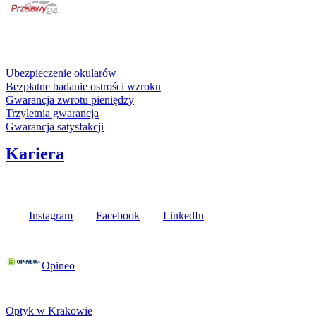
karta kredytowa
Usługi i gwarancje
Ubezpieczenie okularów
Bezpłatne badanie ostrości wzroku
Gwarancja zwrotu pieniędzy
Trzyletnia gwarancja
Gwarancja satysfakcji
Kariera
Media społecznościowe
Instagram
Facebook
LinkedIn
Poznaj opinie naszych klientów
Opineo
Fielmann w Twojej okolicy
Optyk w Krakowie