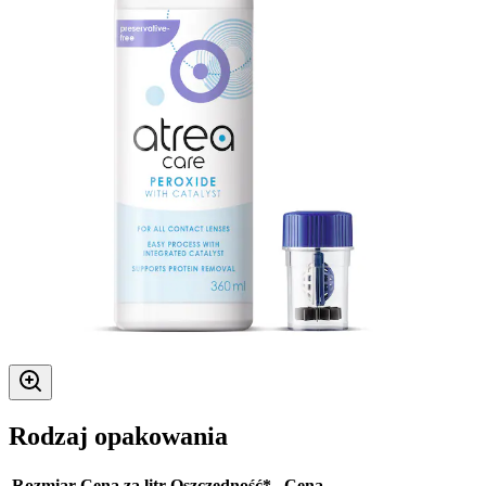
Rodzaj opakowania
Rozmiar
Cena za litr
Oszczędność*
Cena