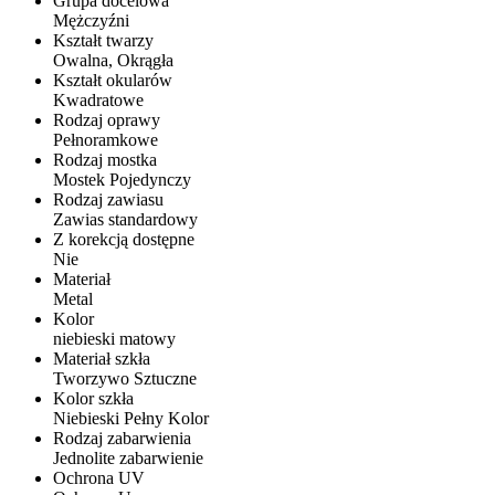
Grupa docelowa
Mężczyźni
Kształt twarzy
Owalna, Okrągła
Kształt okularów
Kwadratowe
Rodzaj oprawy
Pełnoramkowe
Rodzaj mostka
Mostek Pojedynczy
Rodzaj zawiasu
Zawias standardowy
Z korekcją dostępne
Nie
Materiał
Metal
Kolor
niebieski matowy
Materiał szkła
Tworzywo Sztuczne
Kolor szkła
Niebieski Pełny Kolor
Rodzaj zabarwienia
Jednolite zabarwienie
Ochrona UV