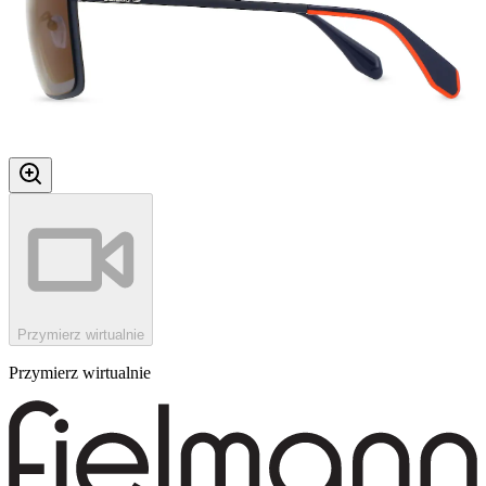
Przymierz wirtualnie
Przymierz wirtualnie