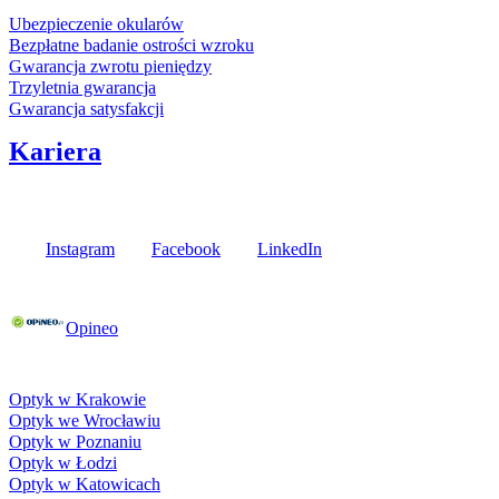
Ubezpieczenie okularów
Bezpłatne badanie ostrości wzroku
Gwarancja zwrotu pieniędzy
Trzyletnia gwarancja
Gwarancja satysfakcji
Kariera
Media społecznościowe
Instagram
Facebook
LinkedIn
Poznaj opinie naszych klientów
Opineo
Fielmann w Twojej okolicy
Optyk w Krakowie
Optyk we Wrocławiu
Optyk w Poznaniu
Optyk w Łodzi
Optyk w Katowicach