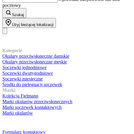
pocztowy
Szukaj
Użyj bieżącej lokalizacji
Nasz asortyment
Kategorie
Okulary przeciwsłoneczne damskie
Okulary przeciwsłoneczne męskie
Soczewki jednodniowe
Soczewki dwutygodniowe
Soczewki miesięczne
Środki do pielęgnacji soczewek
Marki
Kolekcja Fielmann
Marki okularów przeciwsłonecznych
Marki soczewek kontaktowych
Marki okularów
Obsługa klienta
Formularz kontaktowy