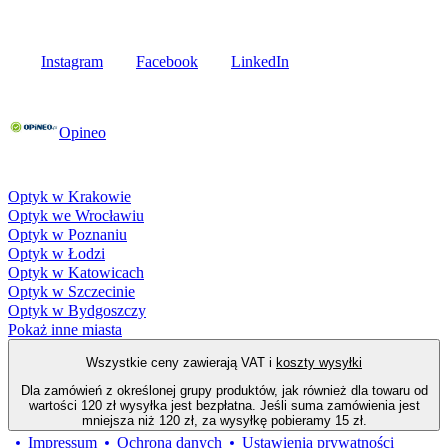
Media społecznościowe
Instagram
Facebook
LinkedIn
Poznaj opinie naszych klientów
Opineo
Fielmann w Twojej okolicy
Optyk w Krakowie
Optyk we Wrocławiu
Optyk w Poznaniu
Optyk w Łodzi
Optyk w Katowicach
Optyk w Szczecinie
Optyk w Bydgoszczy
Pokaż inne miasta
Wszystkie ceny zawierają VAT i
koszty wysyłki
Dla zamówień z określonej grupy produktów, jak również dla towaru od
wartości 120 zł wysyłka jest bezpłatna. Jeśli suma zamówienia jest
mniejsza niż 120 zł, za wysyłkę pobieramy 15 zł.
Impressum
Ochrona danych
Ustawienia prywatności