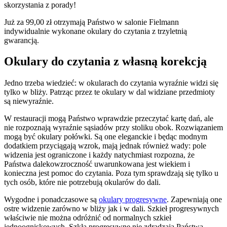
skorzystania z porady!
Już za 99,00 zł otrzymają Państwo w salonie Fielmann
indywidualnie wykonane okulary do czytania z trzyletnią
gwarancją.
Okulary do czytania z własną korekcją
Jedno trzeba wiedzieć: w okularach do czytania wyraźnie widzi się
tylko w bliży. Patrząc przez te okulary w dal widziane przedmioty
są niewyraźnie.
W restauracji mogą Państwo wprawdzie przeczytać kartę dań, ale
nie rozpoznają wyraźnie sąsiadów przy stoliku obok. Rozwiązaniem
mogą być okulary połówki. Są one eleganckie i będąc modnym
dodatkiem przyciągają wzrok, mają jednak również wady: pole
widzenia jest ograniczone i każdy natychmiast rozpozna, że
Państwa dalekowzroczność uwarunkowana jest wiekiem i
konieczna jest pomoc do czytania. Poza tym sprawdzają się tylko u
tych osób, które nie potrzebują okularów do dali.
Wygodne i ponadczasowe są
okulary progresywne
. Zapewniają one
ostre widzenie zarówno w bliży jak i w dali. Szkieł progresywnych
właściwie nie można odróżnić od normalnych szkieł
jednoogniskowych. Szkła progresywne nie zdradzają Państwa