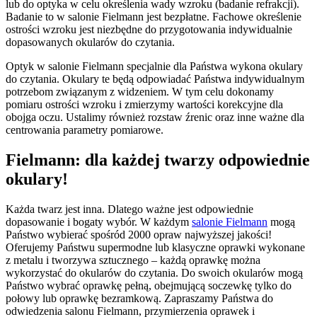
lub do optyka w celu określenia wady wzroku (badanie refrakcji).
Badanie to w salonie Fielmann jest bezpłatne. Fachowe określenie
ostrości wzroku jest niezbędne do przygotowania indywidualnie
dopasowanych okularów do czytania.
Optyk w salonie Fielmann specjalnie dla Państwa wykona okulary
do czytania. Okulary te będą odpowiadać Państwa indywidualnym
potrzebom związanym z widzeniem. W tym celu dokonamy
pomiaru ostrości wzroku i zmierzymy wartości korekcyjne dla
obojga oczu. Ustalimy również rozstaw źrenic oraz inne ważne dla
centrowania parametry pomiarowe.
Fielmann: dla każdej twarzy odpowiednie
okulary!
Każda twarz jest inna. Dlatego ważne jest odpowiednie
dopasowanie i bogaty wybór. W każdym
salonie Fielmann
mogą
Państwo wybierać spośród 2000 opraw najwyższej jakości!
Oferujemy Państwu supermodne lub klasyczne oprawki wykonane
z metalu i tworzywa sztucznego – każdą oprawkę można
wykorzystać do okularów do czytania. Do swoich okularów mogą
Państwo wybrać oprawkę pełną, obejmującą soczewkę tylko do
połowy lub oprawkę bezramkową. Zapraszamy Państwa do
odwiedzenia salonu Fielmann, przymierzenia oprawek i