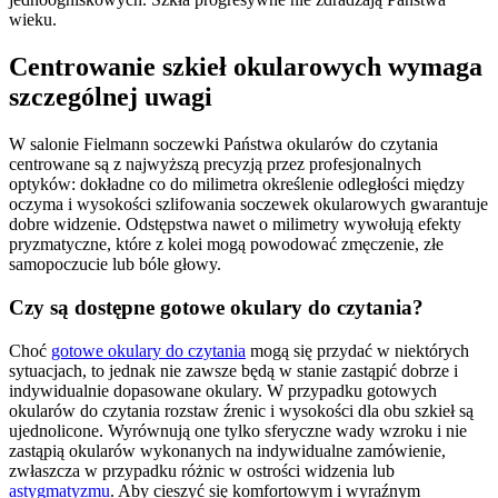
wieku.
Centrowanie szkieł okularowych wymaga
szczególnej uwagi
W salonie Fielmann soczewki Państwa okularów do czytania
centrowane są z najwyższą precyzją przez profesjonalnych
optyków: dokładne co do milimetra określenie odległości między
oczyma i wysokości szlifowania soczewek okularowych gwarantuje
dobre widzenie. Odstępstwa nawet o milimetry wywołują efekty
pryzmatyczne, które z kolei mogą powodować zmęczenie, złe
samopoczucie lub bóle głowy.
Czy są dostępne gotowe okulary do czytania?
Choć
gotowe okulary do czytania
mogą się przydać w niektórych
sytuacjach, to jednak nie zawsze będą w stanie zastąpić dobrze i
indywidualnie dopasowane okulary. W przypadku gotowych
okularów do czytania rozstaw źrenic i wysokości dla obu szkieł są
ujednolicone. Wyrównują one tylko sferyczne wady wzroku i nie
zastąpią okularów wykonanych na indywidualne zamówienie,
zwłaszcza w przypadku różnic w ostrości widzenia lub
astygmatyzmu
. Aby cieszyć się komfortowym i wyraźnym