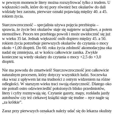
w pewnym momencie litery można rozszyfrować tylko z trudem. U
większości osób, które do tej pory również bez okularów do dali
widziały bez zarzutu, pierwsze oznaki pojawiają między 40. a 45.
rokiem życia.
Starczowzroczność – specjalista używa pojęcia prezbiopia –
sprawia, że życie bez okularów staje się najpierw uciążliwe, a potem
niemożliwe. Proces ten przebiega powoli i może uwidocznić się już
w wieku 35 lat. Jednak większość osób dopiero między 45. a 50.
rokiem życia potrzebuje pierwszych okularów do czytania o mocy
około +1,00 dioptrii. Do 60. roku życia zdolność akomodacyjna oka
nadal się zmniejsza, aż w końcu całkowicie zanika. Zwykle
konieczne są wtedy okulary do czytania o mocy +2,5 do +3,0
dioptrii.
Nie ma powodu do zmartwień! Starczowzroczność jest całkowicie
naturalnym procesem, który dotyczy wszystkich ludzi. Soczewka
oka wraz z upływem lat ma trudności z ostrym widzeniem na różne
odległości. W starszym wieku traci swoją elastyczność. Dlatego oko
nie potrafi ostro odzwierciedlić położonych blisko przedmiotów,
litery i cyfry rozmywają się. Czytanie gazety, mapy, rozkładu jazdy
autobusów czy też ciekawej książki staje się trudne – ręce nagle są
„za krótkie”.
Zaraz przy pierwszych oznakach należy udać się do lekarza okulisty