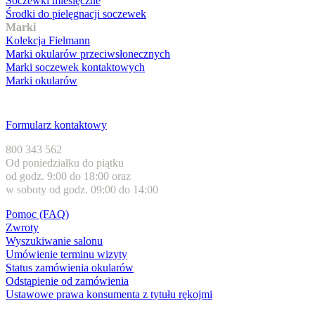
Soczewki miesięczne
Środki do pielęgnacji soczewek
Marki
Kolekcja Fielmann
Marki okularów przeciwsłonecznych
Marki soczewek kontaktowych
Marki okularów
Obsługa klienta
Formularz kontaktowy
800 343 562
Od poniedziałku do piątku
od godz. 9:00 do 18:00 oraz
w soboty od godz. 09:00 do 14:00
Pomoc (FAQ)
Zwroty
Wyszukiwanie salonu
Umówienie terminu wizyty
Status zamówienia okularów
Odstąpienie od zamówienia
Ustawowe prawa konsumenta z tytułu rękojmi