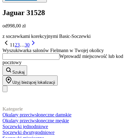
Jaguar
31528
od
998,00 zł
z soczewkami korekcyjnymi Basic-Soczewki
1
1
2
3
…
30
Wyszukiwarka salonów Fielmann w Twojej okolicy
Wprowadź miejscowość lub kod
pocztowy
Szukaj
Użyj bieżącej lokalizacji
Nasz asortyment
Kategorie
Okulary przeciwsłoneczne damskie
Okulary przeciwsłoneczne męskie
Soczewki jednodniowe
Soczewki dwutygodniowe