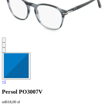
+1
Persol
PO3007V
od
618,00 zł