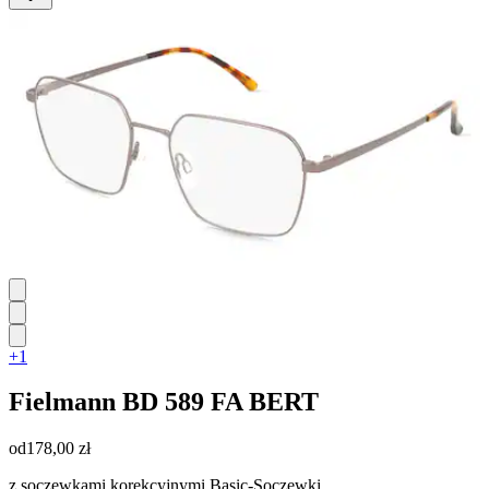
+1
Fielmann
BD 589 FA BERT
od
178,00 zł
z soczewkami korekcyjnymi Basic-Soczewki