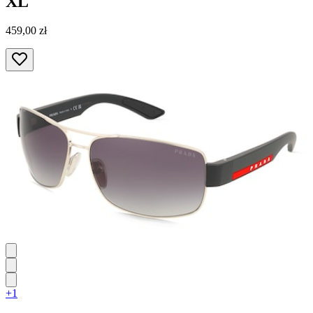
XL
459,00 zł
+1