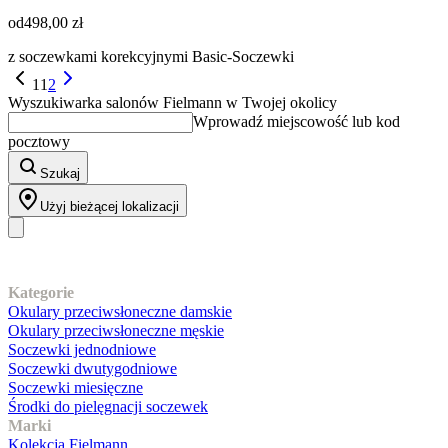
od
498,00 zł
z soczewkami korekcyjnymi Basic-Soczewki
1
1
2
Wyszukiwarka salonów Fielmann w Twojej okolicy
Wprowadź miejscowość lub kod
pocztowy
Szukaj
Użyj bieżącej lokalizacji
Nasz asortyment
Kategorie
Okulary przeciwsłoneczne damskie
Okulary przeciwsłoneczne męskie
Soczewki jednodniowe
Soczewki dwutygodniowe
Soczewki miesięczne
Środki do pielęgnacji soczewek
Marki
Kolekcja Fielmann