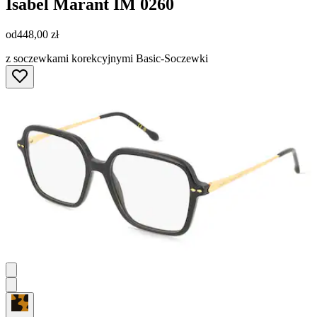
Isabel Marant
IM 0260
od
448,00 zł
z soczewkami korekcyjnymi Basic-Soczewki