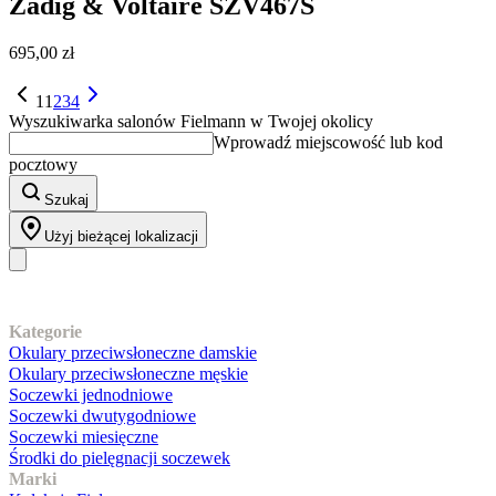
Zadig & Voltaire
SZV467S
695,00 zł
1
1
2
3
4
Wyszukiwarka salonów Fielmann w Twojej okolicy
Wprowadź miejscowość lub kod
pocztowy
Szukaj
Użyj bieżącej lokalizacji
Nasz asortyment
Kategorie
Okulary przeciwsłoneczne damskie
Okulary przeciwsłoneczne męskie
Soczewki jednodniowe
Soczewki dwutygodniowe
Soczewki miesięczne
Środki do pielęgnacji soczewek
Marki