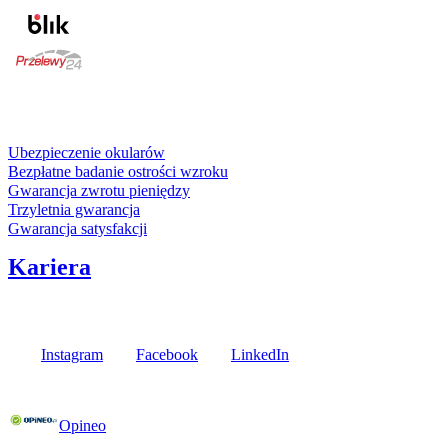
karta kredytowa
Usługi i gwarancje
Ubezpieczenie okularów
Bezpłatne badanie ostrości wzroku
Gwarancja zwrotu pieniędzy
Trzyletnia gwarancja
Gwarancja satysfakcji
Kariera
Media społecznościowe
Instagram
Facebook
LinkedIn
Poznaj opinie naszych klientów
Opineo