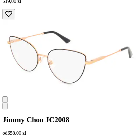
519,00 zł
Jimmy Choo
JC2008
od
658,00 zł