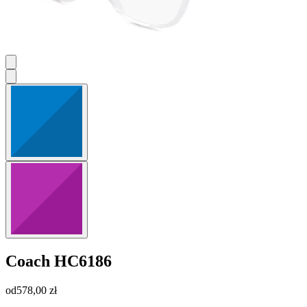
Coach
HC6186
od
578,00 zł