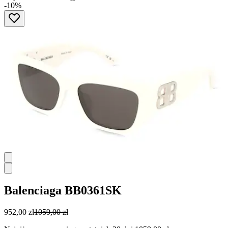
-10%
Balenciaga
BB0361SK
952,00 zł
1059,00 zł