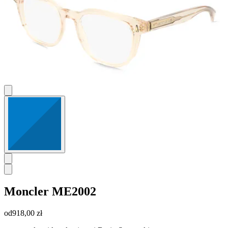
Moncler
ME2002
od
918,00 zł