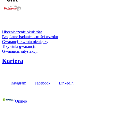
karta kredytowa
Usługi i gwarancje
Ubezpieczenie okularów
Bezpłatne badanie ostrości wzroku
Gwarancja zwrotu pieniędzy
Trzyletnia gwarancja
Gwarancja satysfakcji
Kariera
Media społecznościowe
Instagram
Facebook
LinkedIn
Poznaj opinie naszych klientów
Opineo
Fielmann w Twojej okolicy