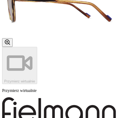
Przymierz wirtualnie
Przymierz wirtualnie