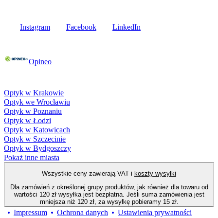
Media społecznościowe
Instagram
Facebook
LinkedIn
Poznaj opinie naszych klientów
Opineo
Fielmann w Twojej okolicy
Optyk w Krakowie
Optyk we Wrocławiu
Optyk w Poznaniu
Optyk w Łodzi
Optyk w Katowicach
Optyk w Szczecinie
Optyk w Bydgoszczy
Pokaż inne miasta
Wszystkie ceny zawierają VAT i
koszty wysyłki
Dla zamówień z określonej grupy produktów, jak również dla towaru od
wartości 120 zł wysyłka jest bezpłatna. Jeśli suma zamówienia jest
mniejsza niż 120 zł, za wysyłkę pobieramy 15 zł.
Impressum
Ochrona danych
Ustawienia prywatności