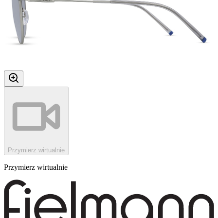
Przymierz wirtualnie
Przymierz wirtualnie