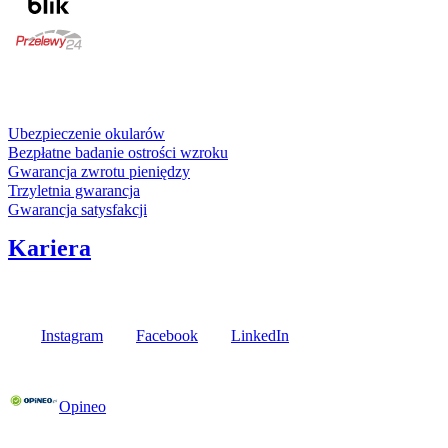
karta kredytowa
Usługi i gwarancje
Ubezpieczenie okularów
Bezpłatne badanie ostrości wzroku
Gwarancja zwrotu pieniędzy
Trzyletnia gwarancja
Gwarancja satysfakcji
Kariera
Media społecznościowe
Instagram
Facebook
LinkedIn
Poznaj opinie naszych klientów
Opineo
Fielmann w Twojej okolicy