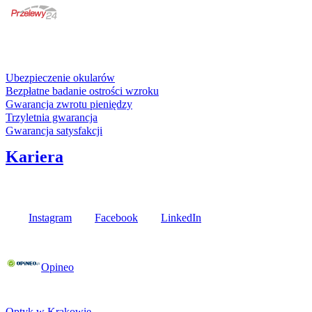
karta kredytowa
Usługi i gwarancje
Ubezpieczenie okularów
Bezpłatne badanie ostrości wzroku
Gwarancja zwrotu pieniędzy
Trzyletnia gwarancja
Gwarancja satysfakcji
Kariera
Media społecznościowe
Instagram
Facebook
LinkedIn
Poznaj opinie naszych klientów
Opineo
Fielmann w Twojej okolicy
Optyk w Krakowie