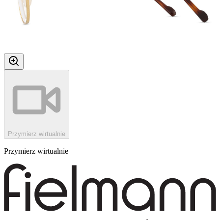
Przymierz wirtualnie
Przymierz wirtualnie