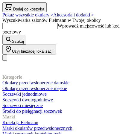
Dodaj do koszyka
Pokaż wszystkie okulary >
Akcesoria i dodatki >
Wyszukiwarka salonów Fielmann w Twojej okolicy
Wprowadź miejscowość lub kod
pocztowy
Szukaj
Użyj bieżącej lokalizacji
Nasz asortyment
Kategorie
Okulary przeciwsłoneczne damskie
Okulary przeciwsłoneczne męskie
Soczewki jednodniowe
Soczewki dwutygodniowe
Soczewki miesięczne
Środki do pielęgnacji soczewek
Marki
Kolekcja Fielmann
Marki okularów przeciwsłonecznych
Marki soczewek kontaktowych