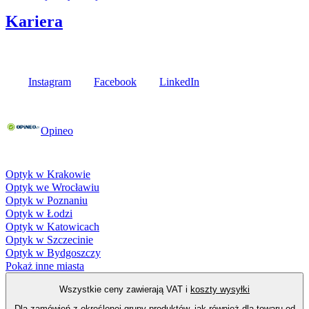
Kariera
Media społecznościowe
Instagram
Facebook
LinkedIn
Poznaj opinie naszych klientów
Opineo
Fielmann w Twojej okolicy
Optyk w Krakowie
Optyk we Wrocławiu
Optyk w Poznaniu
Optyk w Łodzi
Optyk w Katowicach
Optyk w Szczecinie
Optyk w Bydgoszczy
Pokaż inne miasta
Wszystkie ceny zawierają VAT i
koszty wysyłki
Dla zamówień z określonej grupy produktów, jak również dla towaru od