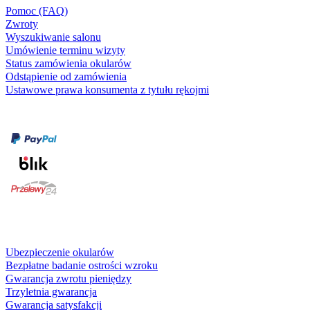
Pomoc (FAQ)
Zwroty
Wyszukiwanie salonu
Umówienie terminu wizyty
Status zamówienia okularów
Odstąpienie od zamówienia
Ustawowe prawa konsumenta z tytułu rękojmi
Formy płatności
karta kredytowa
Usługi i gwarancje
Ubezpieczenie okularów
Bezpłatne badanie ostrości wzroku
Gwarancja zwrotu pieniędzy
Trzyletnia gwarancja
Gwarancja satysfakcji