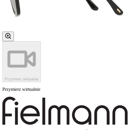
Przymierz wirtualnie
Przymierz wirtualnie