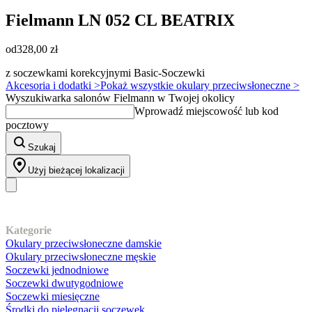
Fielmann
LN 052 CL BEATRIX
od
328,00 zł
z soczewkami korekcyjnymi Basic-Soczewki
Akcesoria i dodatki >
Pokaż wszystkie okulary przeciwsłoneczne >
Wyszukiwarka salonów Fielmann w Twojej okolicy
Wprowadź miejscowość lub kod
pocztowy
Szukaj
Użyj bieżącej lokalizacji
Nasz asortyment
Kategorie
Okulary przeciwsłoneczne damskie
Okulary przeciwsłoneczne męskie
Soczewki jednodniowe
Soczewki dwutygodniowe
Soczewki miesięczne
Środki do pielęgnacji soczewek