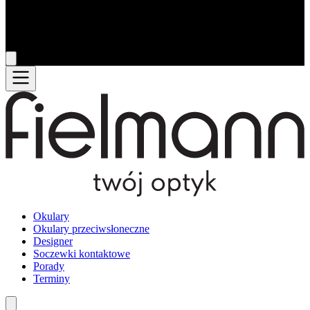
Okulary
Okulary przeciwsłoneczne
Designer
Soczewki kontaktowe
Porady
Terminy