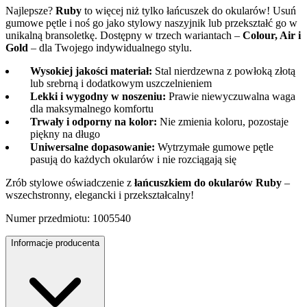
Najlepsze?
Ruby
to więcej niż tylko łańcuszek do okularów! Usuń
gumowe pętle i noś go jako stylowy naszyjnik lub przekształć go w
unikalną bransoletkę. Dostępny w trzech wariantach –
Colour, Air i
Gold
– dla Twojego indywidualnego stylu.
Wysokiej jakości materiał:
Stal nierdzewna z powłoką złotą
lub srebrną i dodatkowym uszczelnieniem
Lekki i wygodny w noszeniu:
Prawie niewyczuwalna waga
dla maksymalnego komfortu
Trwały i odporny na kolor:
Nie zmienia koloru, pozostaje
piękny na długo
Uniwersalne dopasowanie:
Wytrzymałe gumowe pętle
pasują do każdych okularów i nie rozciągają się
Zrób stylowe oświadczenie z
łańcuszkiem do okularów Ruby
–
wszechstronny, elegancki i przekształcalny!
Numer przedmiotu: 1005540
Informacje producenta