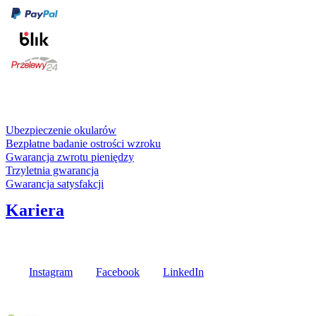
karta kredytowa
Usługi i gwarancje
Ubezpieczenie okularów
Bezpłatne badanie ostrości wzroku
Gwarancja zwrotu pieniędzy
Trzyletnia gwarancja
Gwarancja satysfakcji
Kariera
Media społecznościowe
Instagram
Facebook
LinkedIn
Poznaj opinie naszych klientów