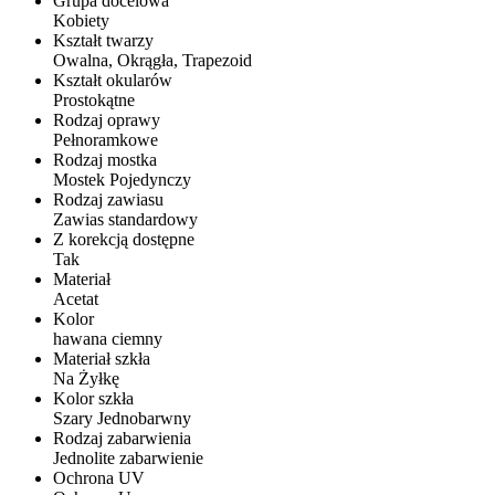
Grupa docelowa
Kobiety
Kształt twarzy
Owalna, Okrągła, Trapezoid
Kształt okularów
Prostokątne
Rodzaj oprawy
Pełnoramkowe
Rodzaj mostka
Mostek Pojedynczy
Rodzaj zawiasu
Zawias standardowy
Z korekcją dostępne
Tak
Materiał
Acetat
Kolor
hawana ciemny
Materiał szkła
Na Żyłkę
Kolor szkła
Szary Jednobarwny
Rodzaj zabarwienia
Jednolite zabarwienie
Ochrona UV