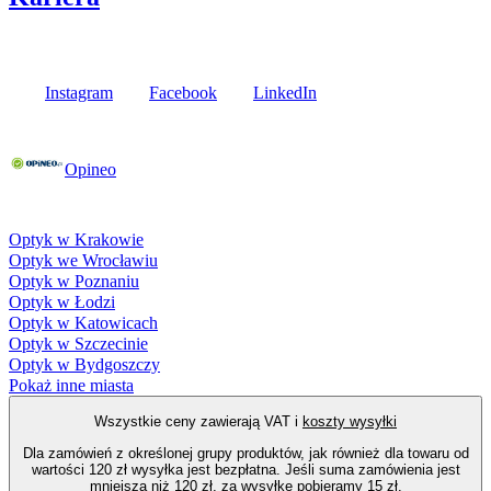
Media społecznościowe
Instagram
Facebook
LinkedIn
Poznaj opinie naszych klientów
Opineo
Fielmann w Twojej okolicy
Optyk w Krakowie
Optyk we Wrocławiu
Optyk w Poznaniu
Optyk w Łodzi
Optyk w Katowicach
Optyk w Szczecinie
Optyk w Bydgoszczy
Pokaż inne miasta
Wszystkie ceny zawierają VAT i
koszty wysyłki
Dla zamówień z określonej grupy produktów, jak również dla towaru od
wartości 120 zł wysyłka jest bezpłatna. Jeśli suma zamówienia jest
mniejsza niż 120 zł, za wysyłkę pobieramy 15 zł.