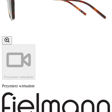
Przymierz wirtualnie
Przymierz wirtualnie