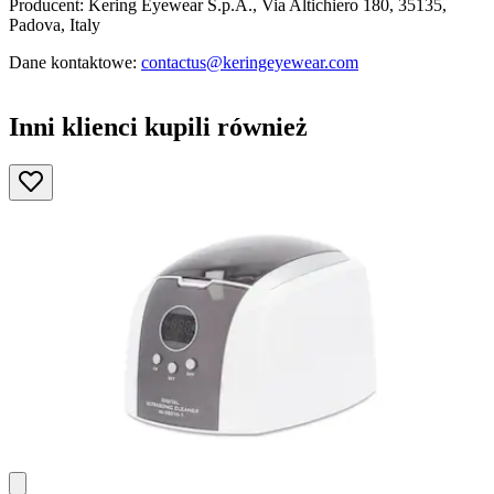
Producent: Kering Eyewear S.p.A., Via Altichiero 180, 35135,
Padova, Italy
Dane kontaktowe:
contactus@keringeyewear.com
Inni klienci kupili również