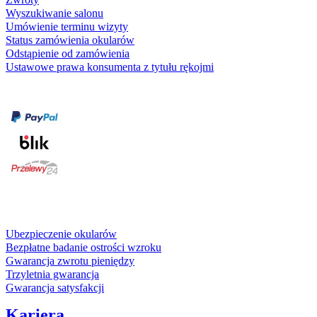
Wyszukiwanie salonu
Umówienie terminu wizyty
Status zamówienia okularów
Odstąpienie od zamówienia
Ustawowe prawa konsumenta z tytułu rękojmi
Formy płatności
karta kredytowa
Usługi i gwarancje
Ubezpieczenie okularów
Bezpłatne badanie ostrości wzroku
Gwarancja zwrotu pieniędzy
Trzyletnia gwarancja
Gwarancja satysfakcji
Kariera