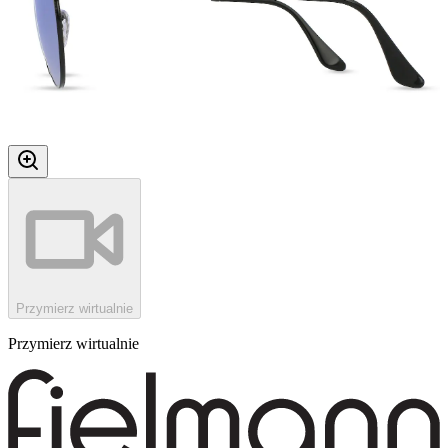
Przymierz wirtualnie
Przymierz wirtualnie