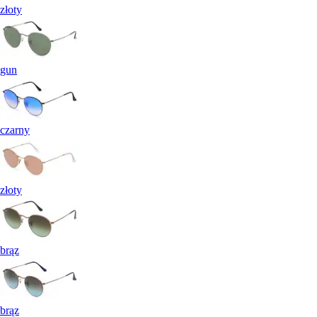
złoty
gun
czarny
złoty
brąz
brąz