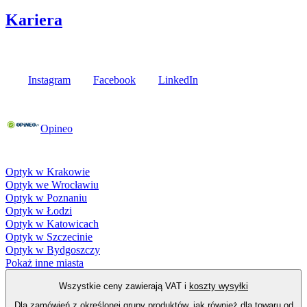
Kariera
Media społecznościowe
Instagram
Facebook
LinkedIn
Poznaj opinie naszych klientów
Opineo
Fielmann w Twojej okolicy
Optyk w Krakowie
Optyk we Wrocławiu
Optyk w Poznaniu
Optyk w Łodzi
Optyk w Katowicach
Optyk w Szczecinie
Optyk w Bydgoszczy
Pokaż inne miasta
Wszystkie ceny zawierają VAT i
koszty wysyłki
Dla zamówień z określonej grupy produktów, jak również dla towaru od