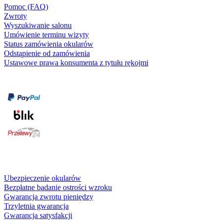
Pomoc (FAQ)
Zwroty
Wyszukiwanie salonu
Umówienie terminu wizyty
Status zamówienia okularów
Odstąpienie od zamówienia
Ustawowe prawa konsumenta z tytułu rękojmi
Formy płatności
karta kredytowa
Usługi i gwarancje
Ubezpieczenie okularów
Bezpłatne badanie ostrości wzroku
Gwarancja zwrotu pieniędzy
Trzyletnia gwarancja
Gwarancja satysfakcji