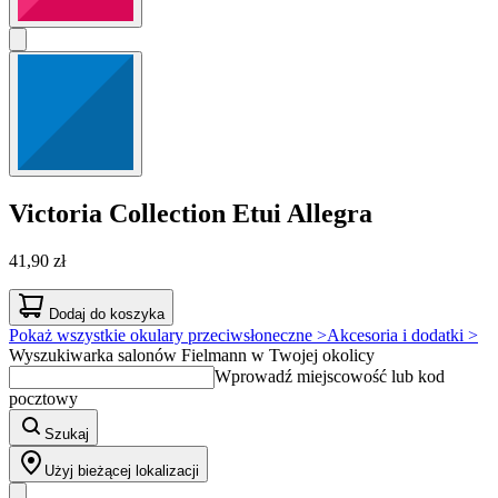
Victoria Collection
Etui Allegra
41,90 zł
Dodaj do koszyka
Pokaż wszystkie okulary przeciwsłoneczne >
Akcesoria i dodatki >
Wyszukiwarka salonów Fielmann w Twojej okolicy
Wprowadź miejscowość lub kod
pocztowy
Szukaj
Użyj bieżącej lokalizacji