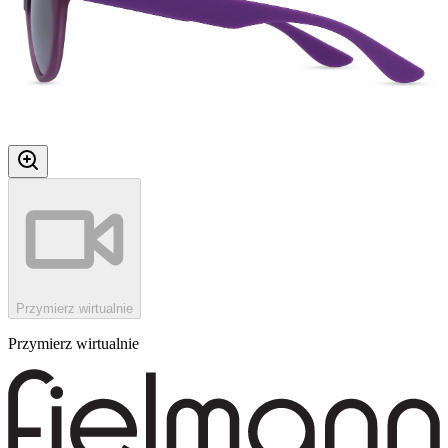
Przymierz wirtualnie
Przymierz wirtualnie