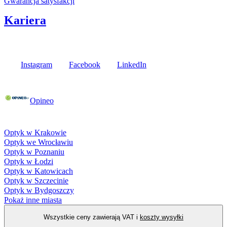
Gwarancja satysfakcji
Kariera
Media społecznościowe
Instagram
Facebook
LinkedIn
Poznaj opinie naszych klientów
Opineo
Fielmann w Twojej okolicy
Optyk w Krakowie
Optyk we Wrocławiu
Optyk w Poznaniu
Optyk w Łodzi
Optyk w Katowicach
Optyk w Szczecinie
Optyk w Bydgoszczy
Pokaż inne miasta
Wszystkie ceny zawierają VAT i
koszty wysyłki