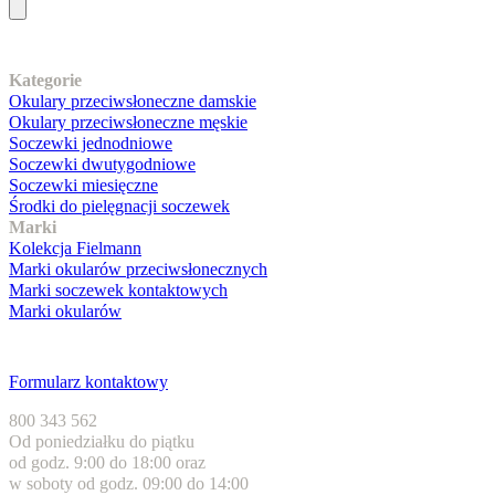
Nasz asortyment
Kategorie
Okulary przeciwsłoneczne damskie
Okulary przeciwsłoneczne męskie
Soczewki jednodniowe
Soczewki dwutygodniowe
Soczewki miesięczne
Środki do pielęgnacji soczewek
Marki
Kolekcja Fielmann
Marki okularów przeciwsłonecznych
Marki soczewek kontaktowych
Marki okularów
Obsługa klienta
Formularz kontaktowy
800 343 562
Od poniedziałku do piątku
od godz. 9:00 do 18:00 oraz
w soboty od godz. 09:00 do 14:00