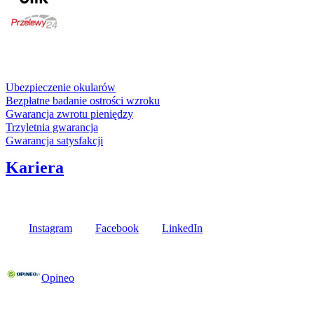
karta kredytowa
Usługi i gwarancje
Ubezpieczenie okularów
Bezpłatne badanie ostrości wzroku
Gwarancja zwrotu pieniędzy
Trzyletnia gwarancja
Gwarancja satysfakcji
Kariera
Media społecznościowe
Instagram
Facebook
LinkedIn
Poznaj opinie naszych klientów
Opineo
Fielmann w Twojej okolicy