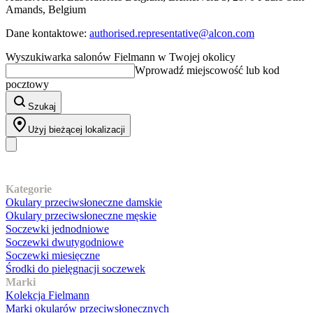
Amands, Belgium
Dane kontaktowe:
authorised.representative@alcon.com
Wyszukiwarka salonów Fielmann w Twojej okolicy
Wprowadź miejscowość lub kod
pocztowy
Szukaj
Użyj bieżącej lokalizacji
Nasz asortyment
Kategorie
Okulary przeciwsłoneczne damskie
Okulary przeciwsłoneczne męskie
Soczewki jednodniowe
Soczewki dwutygodniowe
Soczewki miesięczne
Środki do pielęgnacji soczewek
Marki
Kolekcja Fielmann
Marki okularów przeciwsłonecznych