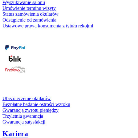
Wyszukiwanie salonu
Umówienie terminu wizyty
Status zamówienia okularów
Odstąpienie od zamówienia
Ustawowe prawa konsumenta z tytułu rękojmi
Formy płatności
karta kredytowa
Usługi i gwarancje
Ubezpieczenie okularów
Bezpłatne badanie ostrości wzroku
Gwarancja zwrotu pieniędzy
Trzyletnia gwarancja
Gwarancja satysfakcji
Kariera