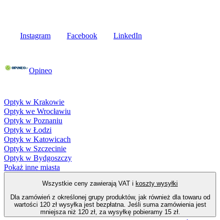
Media społecznościowe
Instagram
Facebook
LinkedIn
Poznaj opinie naszych klientów
Opineo
Fielmann w Twojej okolicy
Optyk w Krakowie
Optyk we Wrocławiu
Optyk w Poznaniu
Optyk w Łodzi
Optyk w Katowicach
Optyk w Szczecinie
Optyk w Bydgoszczy
Pokaż inne miasta
Wszystkie ceny zawierają VAT i
koszty wysyłki
Dla zamówień z określonej grupy produktów, jak również dla towaru od
wartości 120 zł wysyłka jest bezpłatna. Jeśli suma zamówienia jest
mniejsza niż 120 zł, za wysyłkę pobieramy 15 zł.