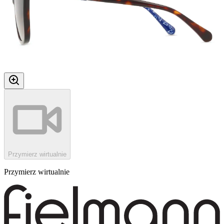
Przymierz wirtualnie
Przymierz wirtualnie