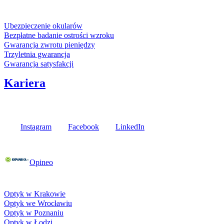
Usługi i gwarancje
Ubezpieczenie okularów
Bezpłatne badanie ostrości wzroku
Gwarancja zwrotu pieniędzy
Trzyletnia gwarancja
Gwarancja satysfakcji
Kariera
Media społecznościowe
Instagram
Facebook
LinkedIn
Poznaj opinie naszych klientów
Opineo
Fielmann w Twojej okolicy
Optyk w Krakowie
Optyk we Wrocławiu
Optyk w Poznaniu
Optyk w Łodzi