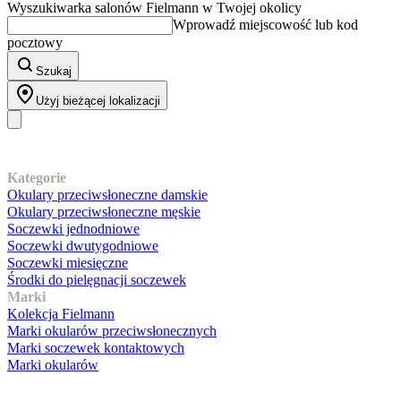
Wyszukiwarka salonów Fielmann w Twojej okolicy
Wprowadź miejscowość lub kod
pocztowy
Szukaj
Użyj bieżącej lokalizacji
Nasz asortyment
Kategorie
Okulary przeciwsłoneczne damskie
Okulary przeciwsłoneczne męskie
Soczewki jednodniowe
Soczewki dwutygodniowe
Soczewki miesięczne
Środki do pielęgnacji soczewek
Marki
Kolekcja Fielmann
Marki okularów przeciwsłonecznych
Marki soczewek kontaktowych
Marki okularów
Obsługa klienta